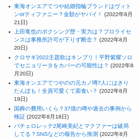
東海オンエアてつや結婚指輪ブランドはヴィト
ンorティファニー？金額がヤバイ！
(2022年8月
21日)
上田竜也のボクシング歴・実力は？プロライセ
ンスは事務所許可が下りず断念？
(2022年8月
20日)
クロサギ2022主題歌はキンプリ！平野紫耀ソロ
でセニョリータをカバーの可能性は？
(2022年8
月20日)
東海オンエアてつやのの元カノ噂7人にはきり
たんぽも！全員可愛くて面食い？
(2022年8月
19日)
国葬の費用いくら？37億の噂や過去の事例から
検証
(2022年8月18日)
バチェロレッテ2尾崎美紀とマクファーは破局
してる？SNSなどの報告から推測
(2022年8月