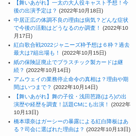
【舞いあがれ】一太の大人役キャスト予想！今
後の出演予定は？
(2022年10月18日)
中居正広の体調不良の理由は病気？どんな症状
で今後の活動はどうなるのか調査！
(2022年10
月17日)
紅白歌合戦2022ジャニーズ枠予想は６枠？過去
最大は7組出場も！
(2022年10月15日)
紙の保険証廃止でプラスチック製カードは継
続？
(2022年10月14日)
アムウェイの業務停止命令の真相は？理由や期
間はいつまで？
(2022年10月14日)
【舞いあがれ】舞の子役・浅田芭路(はろ)の出
演歴や経歴を調査！話題CMにも出演！
(2022年
10月13日)
橋本環奈はガーシーの暴露による紅白降板はあ
る？司会に選ばれた理由は？
(2022年10月13日)