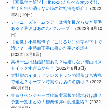
【画像付き解説】TikTokのえらべるpayの消し
方！広告が消せない時の対処法を紹介！
(2022
年8月10日)
ジャニーズドームツアーは何年目からなど基準
ある？最速はあの7人グループ！
(2022年8月10
日)
【画像】小島瑠璃子（こじるり）の字が下手で
汚い？一生懸命丁寧に書いた字と好評も！
(2022年8月9日)
高橋一生は結婚願望ある？結婚しない理由はス
トイックすぎるから？
(2022年8月8日)
大野智のイタリアンレストランの場所は宮古島
で確定？オープン時期やお店の名前は？
(2022
年8月8日)
東京リベンジャーズ続編実写版で場地役は誰？
予想一覧まとめ！柳楽優弥or渡邊圭祐？
(2022
年8月6日)