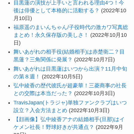
目黒蓮の演技が上手いと言われる理由4つ！今
後は俳優として本格的に活動する？
(2022年10
月10日)
福原遥のまいんちゃん/子役時代の激カワ写真総
まとめ！永久保存版の美しさ！
(2022年10月10
日)
舞いあがれの相手役(結婚相手)は赤楚衛二？目
黒蓮？三角関係に発展？
(2022年10月7日)
舞いあがれは目黒蓮はいつから出演？11月中旬
の第８週！
(2022年10月5日)
弘中綾香の歴代彼氏が超豪華！三菱商事の社長
との交際は本当だった？
(2022年10月3日)
TravisJapan(トラジャ)単独ファンクラブはいつ
設立？入会方法まとめ
(2022年10月3日)
【顔画像】弘中綾香アナの結婚相手(旦那)はイ
ケメン社長！野球好きが共通点？
(2022年9月