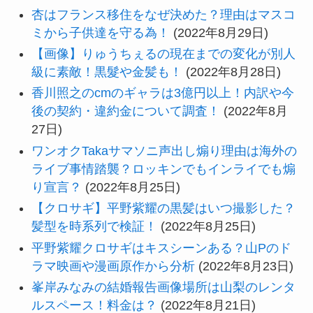
杏はフランス移住をなぜ決めた？理由はマスコ
ミから子供達を守る為！
(2022年8月29日)
【画像】りゅうちぇるの現在までの変化が別人
級に素敵！黒髮や金髪も！
(2022年8月28日)
香川照之のcmのギャラは3億円以上！内訳や今
後の契約・違約金について調査！
(2022年8月
27日)
ワンオクTakaサマソニ声出し煽り理由は海外の
ライブ事情踏襲？ロッキンでもインライでも煽
り宣言？
(2022年8月25日)
【クロサギ】平野紫耀の黒髪はいつ撮影した？
髪型を時系列で検証！
(2022年8月25日)
平野紫耀クロサギはキスシーンある？山Pのド
ラマ映画や漫画原作から分析
(2022年8月23日)
峯岸みなみの結婚報告画像場所は山梨のレンタ
ルスペース！料金は？
(2022年8月21日)