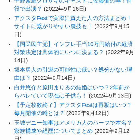
平野紫耀クロサギのキャストに佐藤健の噂！何
役で出演？
(2022年9月16日)
アクスタFestで実際に買えた人の方法まとめ！
サイトに繋がりやすい裏技も！
(2022年9月15
日)
【国民民主党】インフレ手当10万円給付の経済
対策決定は具体的にいつに決まる？
(2022年9月
14日)
坂本勇人の引退の可能性は低い？処分がない理
由は？
(2022年9月14日)
白井悠介と原田まりるの結婚はいつ？2年前か
らバレていて現在は子供も！
(2022年9月13日)
【予定枚数終了】アクスタFestは再販はいつ？
毎月開催の噂とは？
(2022年9月12日)
玉城デニー知事はアメリカ人のハーフで本名？
家族構成や経歴についてまとめ
(2022年9月12
日)