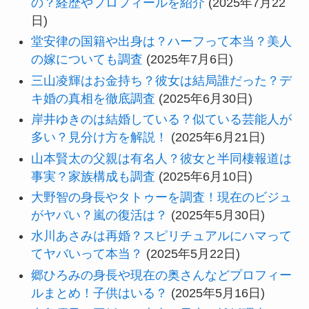
の？経歴やプロフィールを紹介
(2025年7月22
日)
堂安律の国籍や出身は？ハーフって本当？美人
の嫁についても調査
(2025年7月6日)
三山凌輝はお金持ち？彼女は結局誰だった？デ
キ婚の真相を徹底調査
(2025年6月30日)
岸井ゆきのは結婚している？似ている芸能人が
多い？見分け方を解説！
(2025年6月21日)
山本賢太の父親は有名人？彼女と半同棲報道は
事実？家族構成も調査
(2025年6月10日)
大野智の身長やタトゥーを調査！現在のビジュ
がヤバい？嵐の復活は？
(2025年5月30日)
水川あさみは再婚？スピリチュアルにハマって
てヤバいって本当？
(2025年5月22日)
郷ひろみの身長や現在の奥さんなどプロフィー
ルまとめ！子供はいる？
(2025年5月16日)