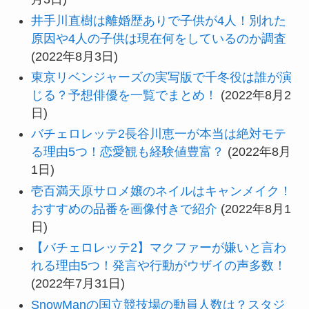
井手川直樹は離婚歴ありで子供が4人！別れた
原因や4人の子供は現在何をしているのか調査
(2022年8月3日)
東京リベンジャーズの実写版で千冬役は誰が演
じる？予想俳優を一覧でまとめ！
(2022年8月2
日)
バチェロレッテ2長谷川恵一が本当は絶対モテ
る理由5つ！恋愛観も経験値豊富？
(2022年8月
1日)
壱百満天原サロメ嬢のネイルはキャンメイク！
おすすめの品番を画像付きで紹介
(2022年8月1
日)
【バチェロレッテ2】マクファーが嫌いと言わ
れる理由5つ！発言や行動がウザイの声多数！
(2022年7月31日)
SnowManの国立競技場の動員人数は？スタジ