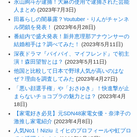
永山絢斗が逮捕！大麻の使用で逮捕された芸能
人まとめ
(2023年7月3日)
田暮らしの闇暴露？Youtuber・りんがチャンネ
ル閉鎖を発表！
(2023年6月28日)
番組内で盛大発表！新井恵理那アナウンサーの
結婚相手は？調べてみた！
(2023年5月11日)
深夜ドラマ『バイバイ、マイフレンド』で初主
演！森田望智とは？
(2023年5月11日)
他国と比較して日本で野球人気が高いのはな
ぜ？理由を調査してみた
(2023年4月27日)
「悪い顔選手権」や「おさゆき」！快進撃が止
まらないチョコプラの魅力とは？
(2023年4月
18日)
【家電好き必見】元SDN48家電女優・奈津子の
激推し家電紹介
(2023年4月8日)
人気No1！Niziu ミイヒのプロフィールや虹プロ