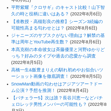
平野紫耀『クロサギ』のキャスト比較！山下智
久の時と役柄に違いはある？
(2022年8月6日)
【准教授・高槻彰良の推察】シーズン3続編の
可能性高まる匂わせとは？
(2022年8月6日)
ジャニーズのサブスクがない理由は？解禁の基
準は周年とYouTube再生数？
(2022年8月6日)
本髙克樹の本命彼女は斉藤優里と河野ゆかりど
っち？好みのタイプや過去の恋愛から調査
(2022年8月5日)
高橋一生&飯豊まりえの馴れ初めやお似合いツ
ーショット画像を徹底調査！
(2022年8月5日)
SnowMan動画の匂わせはアジアツアー？ドー
ム公演？予想を推測！
(2022年8月4日)
【バチェラー5】次は誰？長谷川恵一などバチ
ェロレッテ男性メンバーの可能性も？
(2022年8
月3日)