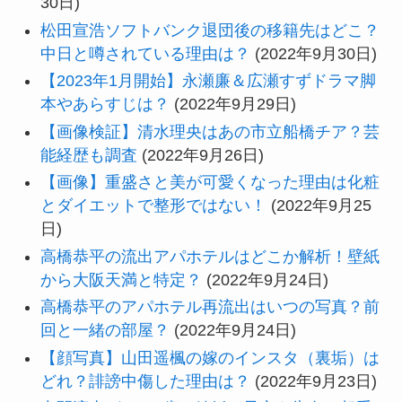
30日)
松田宣浩ソフトバンク退団後の移籍先はどこ？
中日と噂されている理由は？
(2022年9月30日)
【2023年1月開始】永瀬廉＆広瀬すずドラマ脚
本やあらすじは？
(2022年9月29日)
【画像検証】清水理央はあの市立船橋チア？芸
能経歴も調査
(2022年9月26日)
【画像】重盛さと美が可愛くなった理由は化粧
とダイエットで整形ではない！
(2022年9月25
日)
高橋恭平の流出アパホテルはどこか解析！壁紙
から大阪天満と特定？
(2022年9月24日)
高橋恭平のアパホテル再流出はいつの写真？前
回と一緒の部屋？
(2022年9月24日)
【顔写真】山田遥楓の嫁のインスタ（裏垢）は
どれ？誹謗中傷した理由は？
(2022年9月23日)