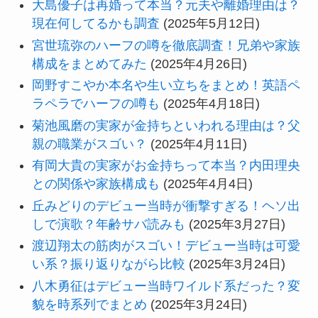
大島優子は再婚って本当？元夫や離婚理由は？
現在何してるかも調査
(2025年5月12日)
宮世琉弥のハーフの噂を徹底調査！兄弟や家族
構成をまとめてみた
(2025年4月26日)
岡野すこやか本名や生い立ちをまとめ！英語ペ
ラペラでハーフの噂も
(2025年4月18日)
菊池風磨の実家が金持ちといわれる理由は？父
親の職業がスゴい？
(2025年4月11日)
有岡大貴の実家がお金持ちって本当？内田理央
との関係や家族構成も
(2025年4月4日)
丘みどりのデビュー当時が衝撃すぎる！ヘソ出
しで演歌？年齢サバ読みも
(2025年3月27日)
渡辺翔太の筋肉がスゴい！デビュー当時は可愛
い系？振り返りながら比較
(2025年3月24日)
八木勇征はデビュー当時ワイルド系だった？変
貌を時系列でまとめ
(2025年3月24日)