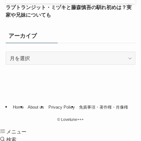
ラブトランジット・ミヅキと藤森慎吾の馴れ初めは？実
家や兄妹についても
アーカイブ
ア
ー
カ
イ
ブ
Home
About us
Privacy Policy
免責事項・著作権・肖像権
©
Lovetune+++
メニュー
検索