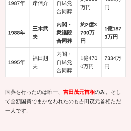
1987年
岸信介
自民党
万円
円
合同葬
内閣・
約2億3
三木武
1億187
1988年
衆議院
700万
夫
3万円
合同葬
円
内閣・
福田赳
1億470
7334万
1995年
自民党
夫
0万円
円
合同葬
国葬を行ったのは唯一、
吉田茂元首相
のみ。そし
て全額国費でまかなわれたのも吉田茂元首相ただ
一人です。