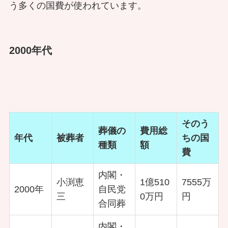
う多くの国費が使われています。
2000年代
そのう
葬儀の
費用総
年代
被葬者
ちの国
種類
額
費
内閣・
小渕恵
1億510
7555万
2000年
自民党
三
0万円
円
合同葬
内閣・