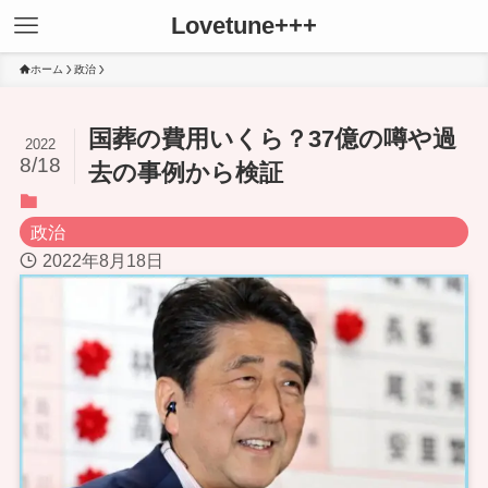
Lovetune+++
ホーム
政治
国葬の費用いくら？37億の噂や過
2022
8/18
去の事例から検証
政治
2022年8月18日