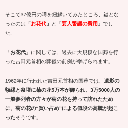
そこで37億円の噂を紐解いてみたところ、鍵とな
ったのは
「
お花代
」
と
「
要人警護の費用
」
でし
た。
「
お花代
」に関しては、過去に大規模な国葬を行
った吉田元首相の葬儀の前例が挙げられます。
1962年に行われた吉田元首相の国葬では、
遺影の
額縁と祭壇に菊の花5万本が飾られ、3万5000人の
一般参列者の方々が菊の花を持って訪れたため
に、菊の花の“買い占め”による値段の高騰が起こ
った
そうです。