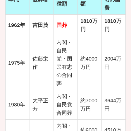
種類
額
費
1810万
1810万
1962年
吉田茂
国葬
円
円
内閣・
自民
佐藤栄
党・国
約4000
2004万
1975年
作
民有志
万円
円
の合同
葬
内閣・
大平正
約7000
3644万
1980年
自民党
芳
万円
円
合同葬
内閣・
約9000
4510万