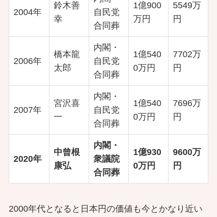
鈴木善
1億900
5549万
2004年
自民党
幸
万円
円
合同葬
内閣・
橋本龍
1億540
7702万
2006年
自民党
太郎
0万円
円
合同葬
内閣・
宮沢喜
1億540
7696万
2007年
自民党
一
0万円
円
合同葬
内閣・
中曾根
1億930
9600万
2020年
衆議院
康弘
0万円
円
合同葬
2000年代となると日本円の価値も今とかなり近い