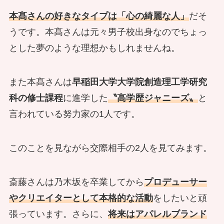
本髙さんの好きなタイプは「心の綺麗な人」
だそ
うです。本髙さんは元々男子校出身なのでちょっ
とした夢のような理想かもしれませんね。
また本髙さんは
早稲田大学大学院創造理工学研究
科の修士課程
に進学した
〝高学歴ジャニーズ〟
と
言われている努力家の1人です。
このことを見ながら交際相手の2人を見てみます。
斎藤さんは乃木坂を卒業してから
プロデューサー
やクリエイターとして本格的な活動
をしたいと頑
張っています。さらに、
将来はアパレルブランド