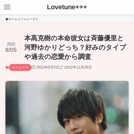
Lovetune+++
ホーム
ジャニーズ
本髙克樹の本命彼女は斉藤優里と
2022
河野ゆかりどっち？好みのタイプ
8/05
や過去の恋愛から調査
2022年8月5日
2022年12月26日
ジャニーズ