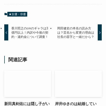
★女優・俳優
香川照之のcmのギャラは3
岡田健史の本名の読み方
億円以上！内訳や今後の契
は？芸名から変更の理由は
約・違約金について調査！
社長の苗字と一緒だから？
関連記事
新田真剣佑には隠し子がい
岸井ゆきのは結婚してい