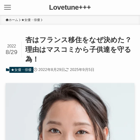
Lovetune+++
ホーム
★女優・俳優
杏はフランス移住をなぜ決めた？
2022
理由はマスコミから子供達を守る
8/29
為！
2022年8月29日
2025年9月5日
★女優・俳優