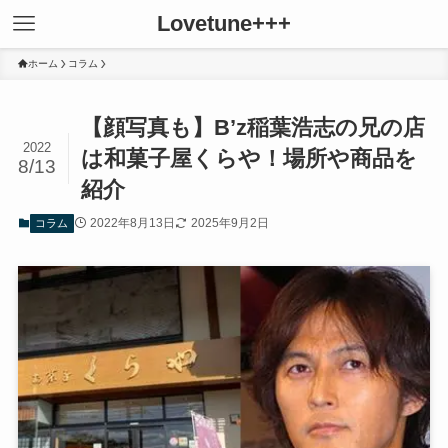
Lovetune+++
ホーム
コラム
【顔写真も】B’z稲葉浩志の兄の店
2022
は和菓子屋くらや！場所や商品を
8/13
紹介
2022年8月13日
2025年9月2日
コラム