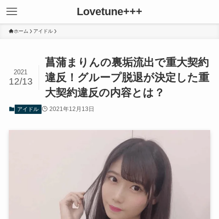
Lovetune+++
ホーム
アイドル
菖蒲まりんの裏垢流出で重大契約
2021
違反！グループ脱退が決定した重
12/13
大契約違反の内容とは？
2021年12月13日
アイドル