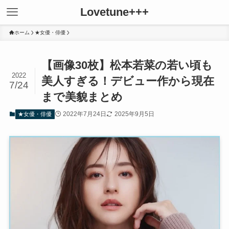
Lovetune+++
ホーム
★女優・俳優
【画像30枚】松本若菜の若い頃も
2022
美人すぎる！デビュー作から現在
7/24
まで美貌まとめ
2022年7月24日
2025年9月5日
★女優・俳優