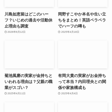
川島如恵留はどこのハー
岡野すこやか本名や生い立
フ？いじめの過去や活動休
ちをまとめ！英語ペラペラ
止理由も調査
でハーフの噂も
2026年6月12日
2025年4月18日
菊池風磨の実家が金持ちと
有岡大貴の実家がお金持ち
いわれる理由は？父親の職
って本当？内田理央との関
業がスゴい？
係や家族構成も
2025年4月11日
2025年4月4日