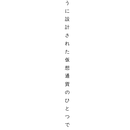
う
に
設
計
さ
れ
た
仮
想
通
貨
の
ひ
と
つ
で