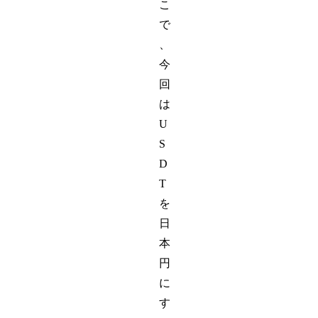
こ
で
、
今
回
は
U
S
D
T
を
日
本
円
に
す