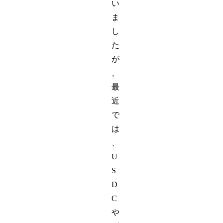
い
ま
し
た
が
、
最
近
で
は
、
U
S
D
C
や