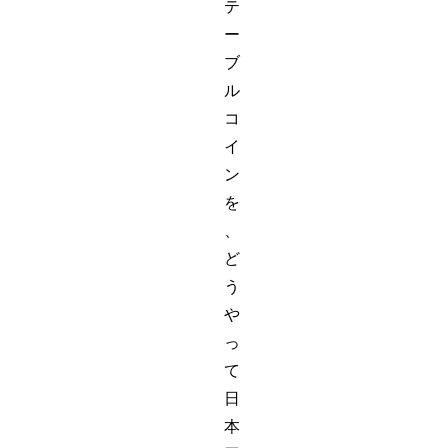
テ
ー
ブ
ル
コ
イ
ン
を
、
ど
う
や
っ
て
日
本