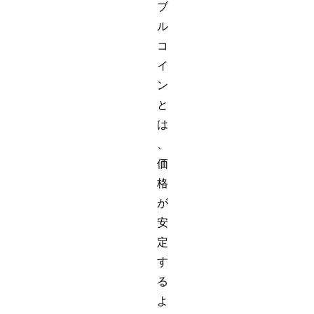
ブ
ル
コ
イ
ン
と
は
、
価
格
が
安
定
す
る
よ