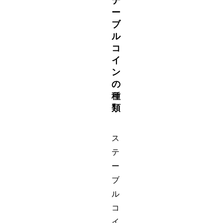
テ
ー
ブ
ル
コ
イ
ン
の
種
類
ス
テ
ー
ブ
ル
コ
イ