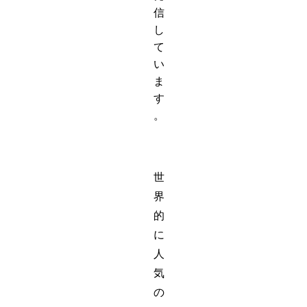
信
し
て
い
ま
す
。
世
界
的
に
人
気
の