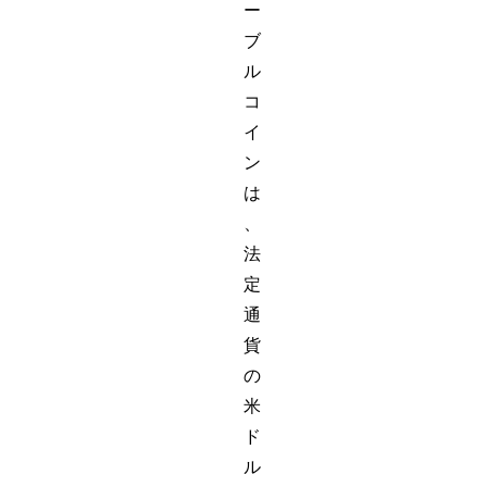
ー
ブ
ル
コ
イ
ン
は
、
法
定
通
貨
の
米
ド
ル