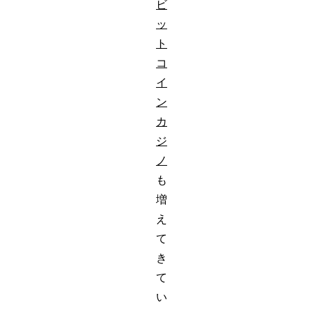
ビ
ッ
ト
コ
イ
ン
カ
ジ
ノ
も
増
え
て
き
て
い