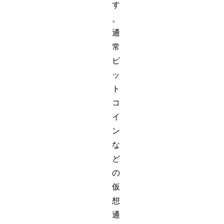
す
。
通
常
ビ
ッ
ト
コ
イ
ン
な
ど
の
仮
想
通