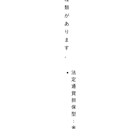
類
が
あ
り
ま
す
。
法
定
通
貨
担
保
型
：
米