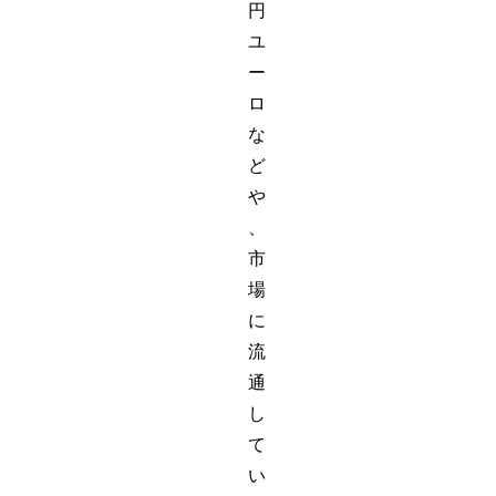
円
ユ
ー
ロ
な
ど
や
、
市
場
に
流
通
し
て
い