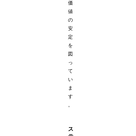
価
値
の
安
定
を
図
っ
て
い
ま
す
。
ス