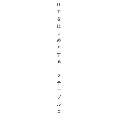
D
T
を
は
じ
め
と
す
る
、
ス
テ
ー
ブ
ル
コ