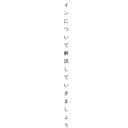
イ
ン
に
つ
い
て
解
説
し
て
い
き
ま
し
ょ
う