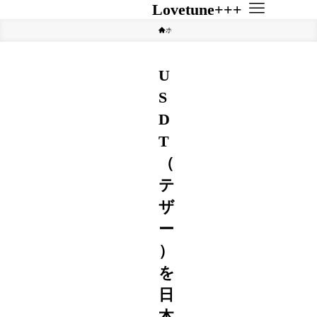
Lovetune+++
ホーム
その他
U
S
D
T
（
テ
ザ
ー
）
を
日
本