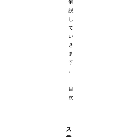
解
説
し
て
い
き
ま
す
。
目
次
ス