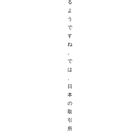
る
よ
う
で
す
ね
。
で
は
、
日
本
の
取
引
所