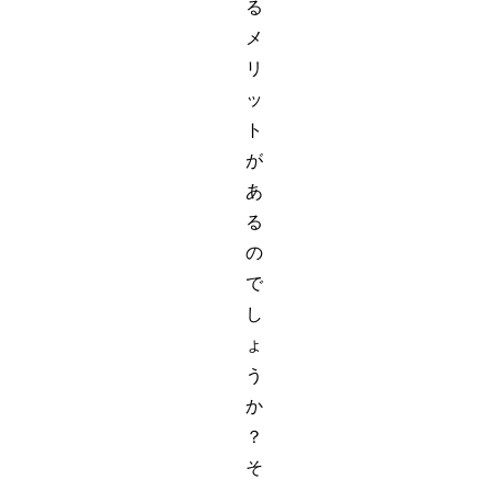
る
メ
リ
ッ
ト
が
あ
る
の
で
し
ょ
う
か
？
そ