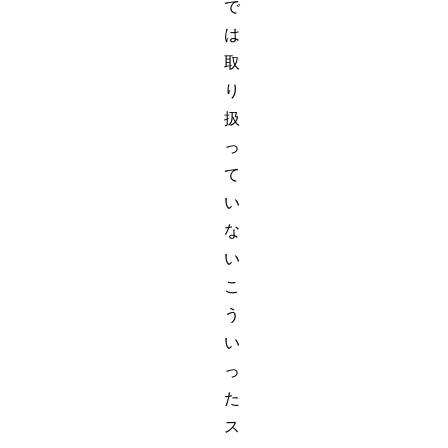
で
は
取
り
扱
っ
て
い
な
い
こ
う
い
っ
た
ス