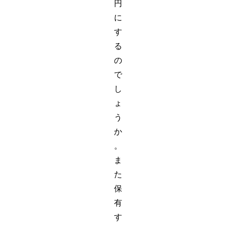
円
に
す
る
の
で
し
ょ
う
か
。
ま
た
保
有
す