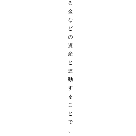
る
金
な
ど
の
資
産
と
連
動
す
る
こ
と
で
、