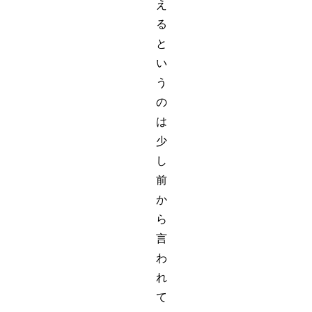
え
る
と
い
う
の
は
少
し
前
か
ら
言
わ
れ
て