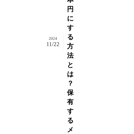
円
に
す
る
2024
11/22
方
法
と
は
？
保
有
す
る
メ