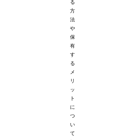
る
方
法
や
保
有
す
る
メ
リ
ッ
ト
に
つ
い
て