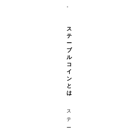
。
ス
テ
ー
ブ
ル
コ
イ
ン
と
は
ス
テ
ー