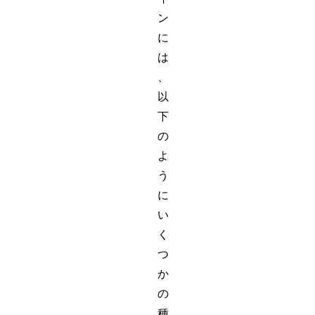
ン
に
は
、
以
下
の
よ
う
に
い
く
つ
か
の
種