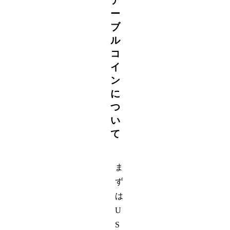
テ
ー
ブ
ル
コ
イ
ン
に
つ
い
て
ま
ず
は
U
S