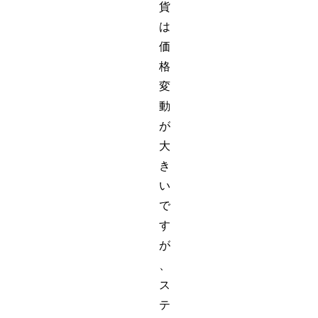
貨
は
価
格
変
動
が
大
き
い
で
す
が
、
ス
テ