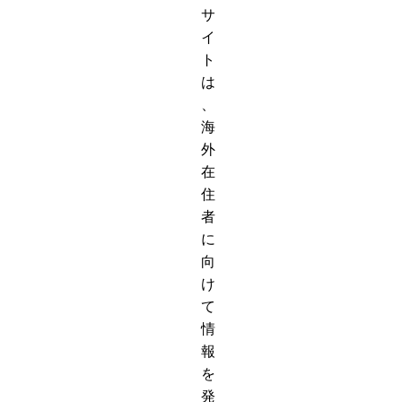
サ
イ
ト
は
、
海
外
在
住
者
に
向
け
て
情
報
を
発