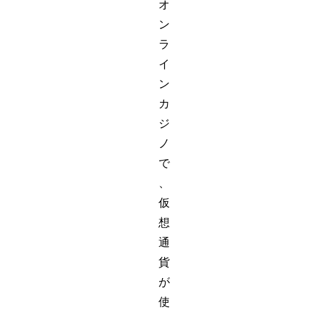
オ
ン
ラ
イ
ン
カ
ジ
ノ
で
、
仮
想
通
貨
が
使