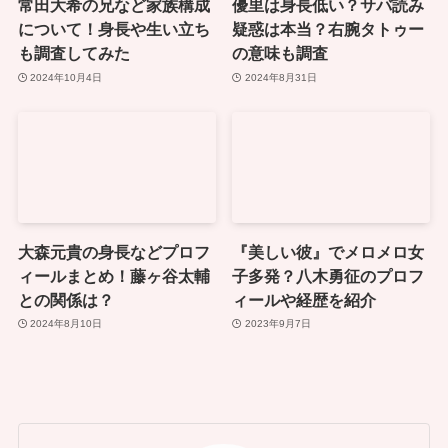
常田大希の兄など家族構成
優里は身長低い？サバ読み
について！身長や生い立ち
疑惑は本当？右腕タトゥー
も調査してみた
の意味も調査
2024年10月4日
2024年8月31日
大森元貴の身長などプロフ
『美しい彼』でメロメロ女
ィールまとめ！藤ヶ谷太輔
子多発？八木勇征のプロフ
との関係は？
ィールや経歴を紹介
2024年8月10日
2023年9月7日