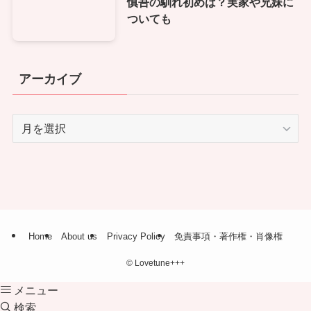
慎吾の馴れ初めは？実家や兄妹に
ついても
アーカイブ
ア
ー
カ
イ
ブ
Home
About us
Privacy Policy
免責事項・著作権・肖像権
©
Lovetune+++
メニュー
検索