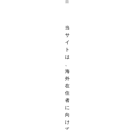
日
当
サ
イ
ト
は
、
海
外
在
住
者
に
向
け
て