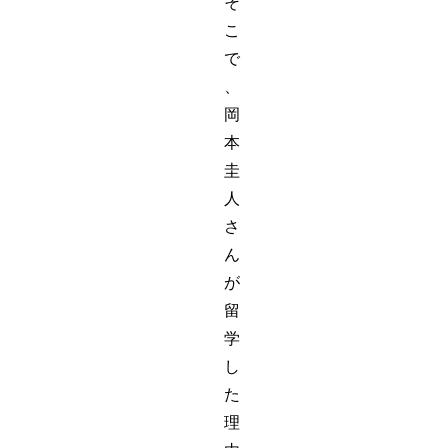
そ
こ
で
、
岡
本
圭
人
さ
ん
が
留
学
し
た
理