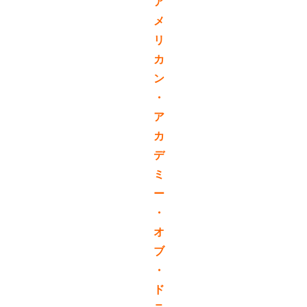
ア
メ
リ
カ
ン
・
ア
カ
デ
ミ
ー
・
オ
ブ
・
ド