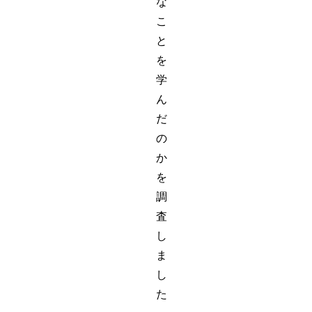
な
こ
と
を
学
ん
だ
の
か
を
調
査
し
ま
し
た