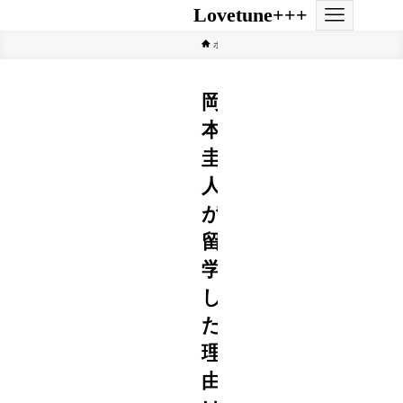
Lovetune+++
ホーム
ジャニーズ
岡
本
圭
人
が
留
学
し
た
理
由