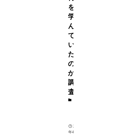
を
学
ん
で
い
た
の
か
調
査
ジ
ャ
ニ
ー
ズ
2021
年4月7