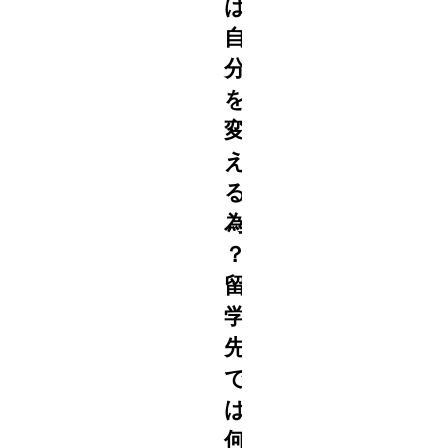
は
自
分
を
変
え
る
2021
4/07
為
？
留
学
先
で
は
何