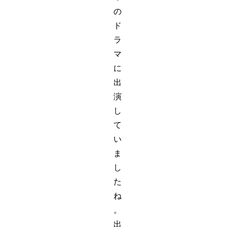
の
ド
ラ
マ
に
出
演
し
て
い
ま
し
た
ね
。
出