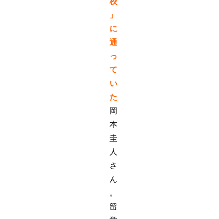
校
」
に
通
っ
て
い
た
岡
本
圭
人
さ
ん
。
留