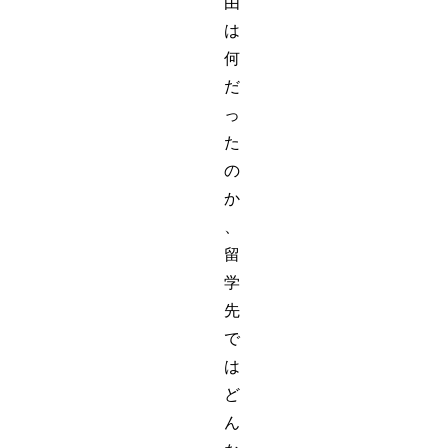
由
は
何
だ
っ
た
の
か
、
留
学
先
で
は
ど
ん