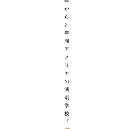
年
か
ら
2
年
間
ア
メ
リ
カ
の
演
劇
学
校
「