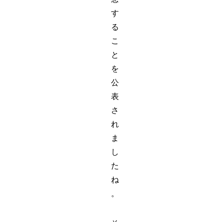
す
る
こ
と
を
公
表
さ
れ
ま
し
た
ね
。