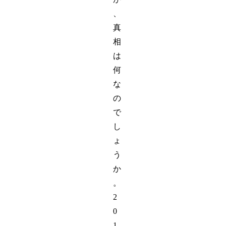
、
真
相
は
何
な
の
で
し
ょ
う
か
。
2
0
1