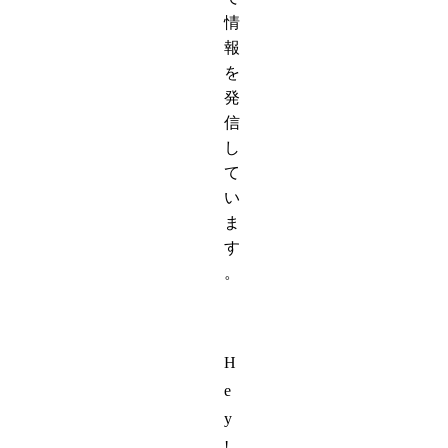
情
報
を
発
信
し
て
い
ま
す
。
H
e
y
!