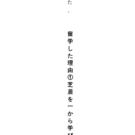
た
。
留
学
し
た
理
由
①
芝
居
を
一
か
ら
学