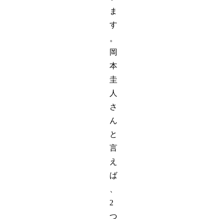
ま
す
。
岡
本
圭
人
さ
ん
と
言
え
ば
、
2
つ