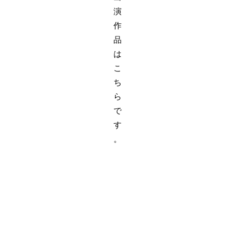
演
作
品
は
こ
ち
ら
で
す
。
3
年
B
組