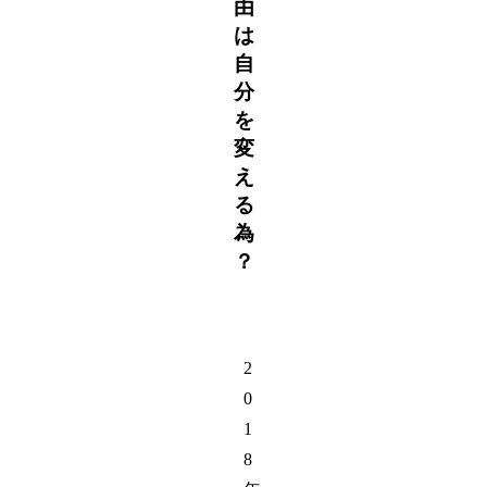
由
は
自
分
を
変
え
る
為
？
2
0
1
8