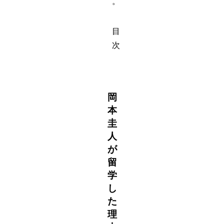
。
目
次
岡
本
圭
人
が
留
学
し
た
理