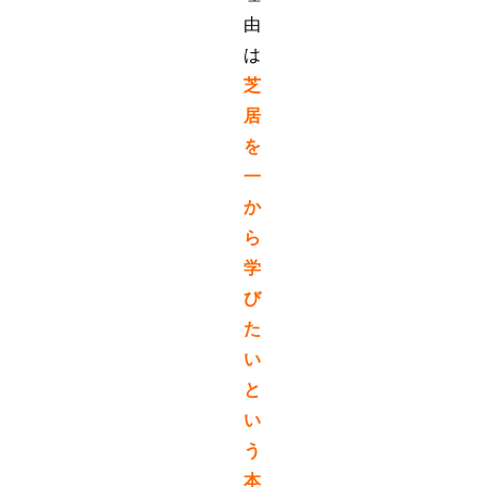
由
は
芝
居
を
一
か
ら
学
び
た
い
と
い
う
本