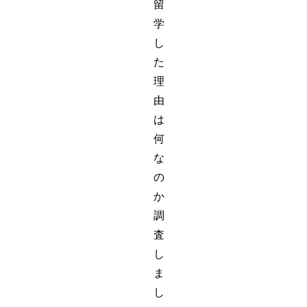
留
学
し
た
理
由
は
何
な
の
か
調
査
し
ま
し