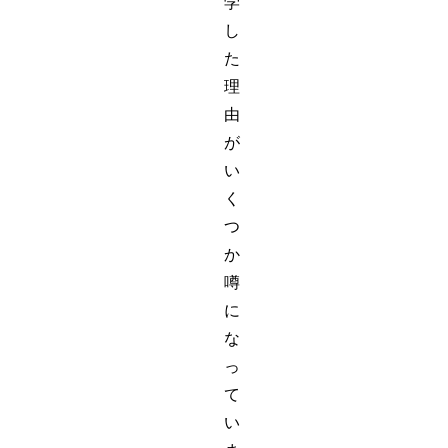
学
し
た
理
由
が
い
く
つ
か
噂
に
な
っ
て
い