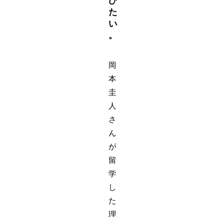
び
た
い
。
岡
本
圭
人
さ
ん
が
留
学
し
た
理