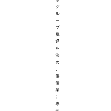
グ
ル
ー
プ
脱
退
を
決
め
、
俳
優
業
に
専
念