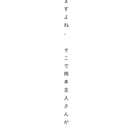
ま
す
よ
ね
。
そ
こ
で
岡
本
圭
人
さ
ん
が