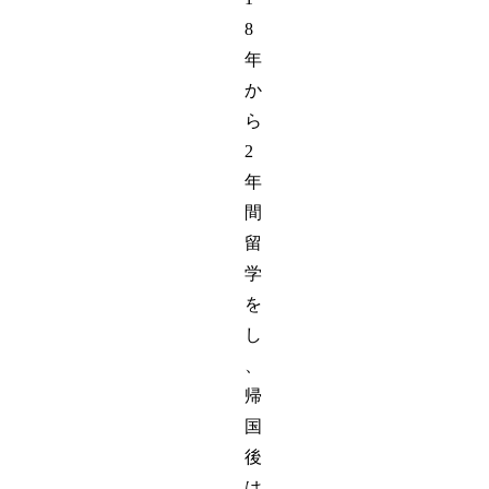
8
年
か
ら
2
年
間
留
学
を
し
、
帰
国
後
は