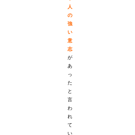
人
の
強
い
意
志
が
あ
っ
た
と
言
わ
れ
て
い