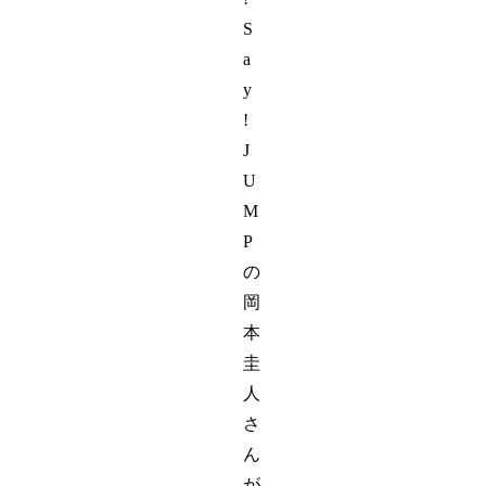
S
a
y
!
J
U
M
P
の
岡
本
圭
人
さ
ん
が