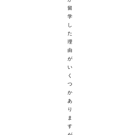
留
学
し
た
理
由
が
い
く
つ
か
あ
り
ま
す
が