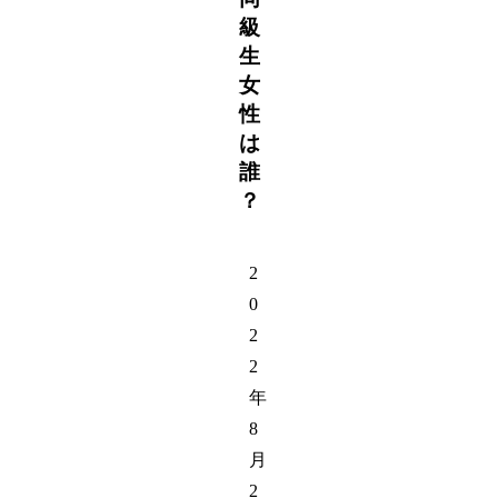
級
生
女
性
は
誰
？
2
0
2
2
年
8
月
2