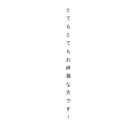
と
て
も
と
て
も
お
綺
麗
な
方
で
す
！