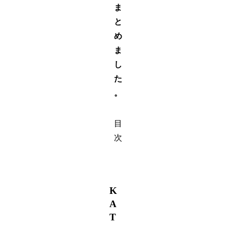
ま
と
め
ま
し
た
。
目
次
K
A
T