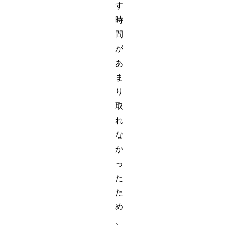
す
時
間
が
あ
ま
り
取
れ
な
か
っ
た
た
め
、