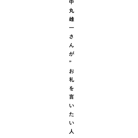
中
丸
雄
一
さ
ん
が
”
お
礼
を
言
い
た
い
人