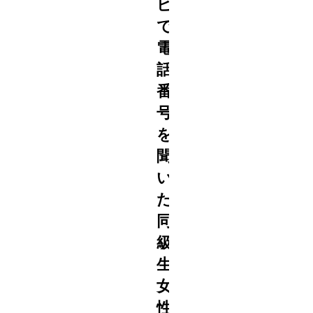
ビ
で
電
話
番
号
を
2022
聞
8/30
い
た
同
級
生
女
性