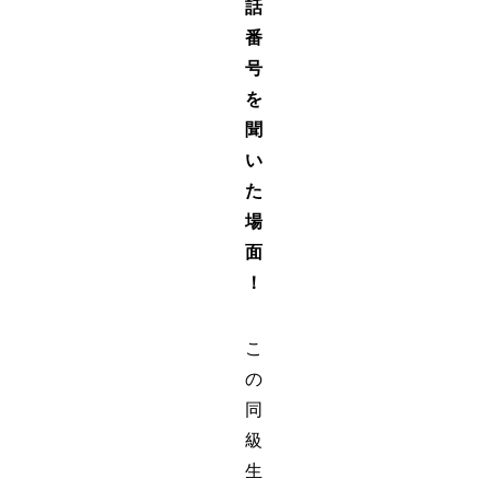
話
番
号
を
聞
い
た
場
面
！
こ
の
同
級
生