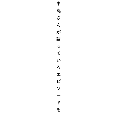
中
丸
さ
ん
が
語
っ
て
い
る
エ
ピ
ソ
ー
ド
を