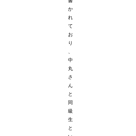
書
か
れ
て
お
り
、
中
丸
さ
ん
と
同
級
生
と