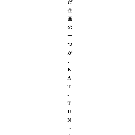
だ
企
画
の
一
つ
が
、
K
A
T
-
T
U
N
・