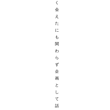
く
会
え
た
に
も
関
わ
ら
ず
企
画
と
し
て
話