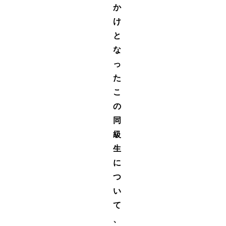
か
け
と
な
っ
た
こ
の
同
級
生
に
つ
い
て
、