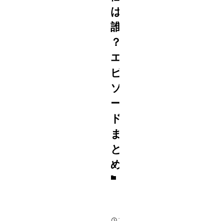
は
誰
？
エ
ピ
ソ
ー
ド
ま
と
め
ジ
ャ
ニ
ー
ズ
2022