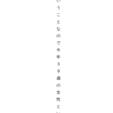
い
う
こ
と
な
の
で
今
年
３
９
歳
の
女
性
と