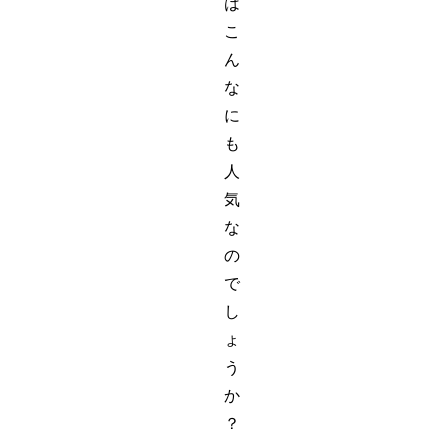
は
こ
ん
な
に
も
人
気
な
の
で
し
ょ
う
か
？