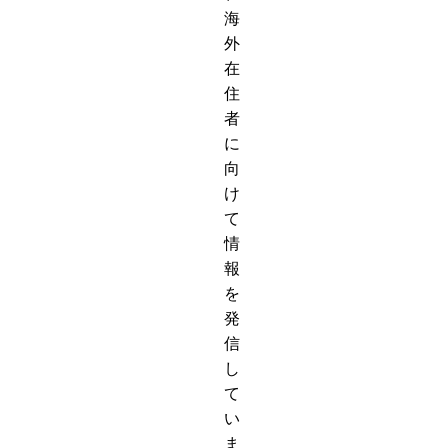
海
外
在
住
者
に
向
け
て
情
報
を
発
信
し
て
い
ま