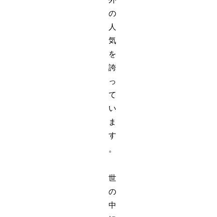
の
人
気
を
誇
っ
て
い
ま
す
。
世
の
中