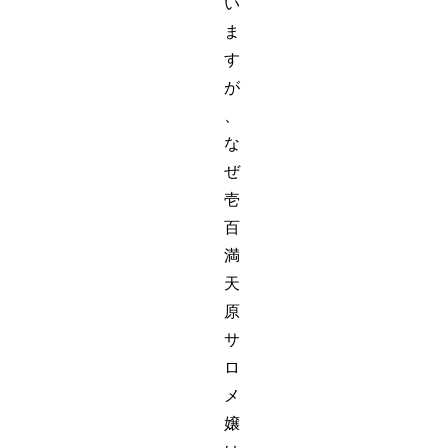
い
ま
す
が
、
な
ぜ
壱
百
満
天
原
サ
ロ
メ
嬢