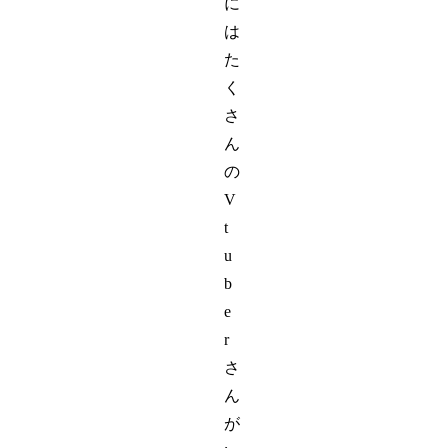
に
は
た
く
さ
ん
の
V
t
u
b
e
r
さ
ん
が