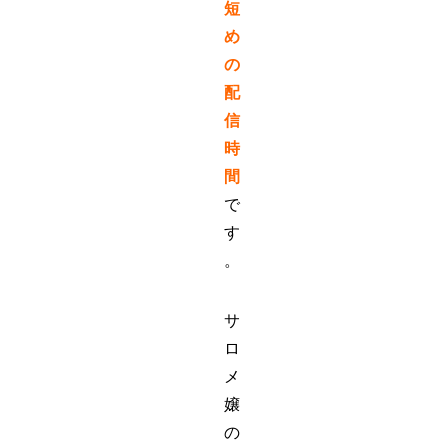
短
め
の
配
信
時
間
で
す
。
サ
ロ
メ
嬢
の