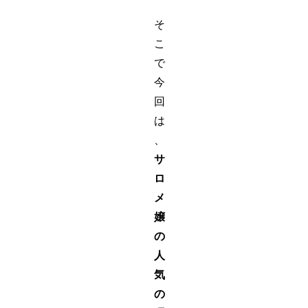
そ
こ
で
今
回
は
、
サ
ロ
メ
嬢
の
人
気
の