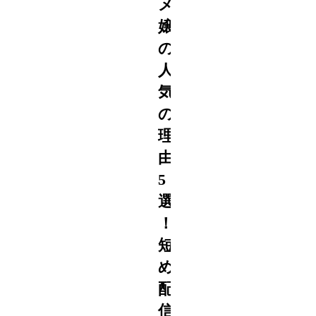
メ
嬢
の
2022
人
7/15
気
の
理
由
5
選
！
短
め
配
信