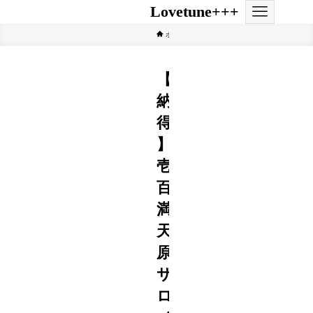
Lovetune+++
ホーム
Vtuber
【
納
得
】
壱
百
満
天
原
サ
ロ