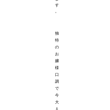
す
。
独
特
の
お
嬢
様
口
調
で
今
大
人