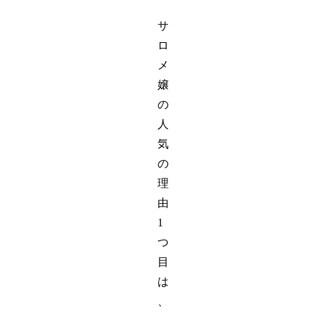
サ
ロ
メ
嬢
の
人
気
の
理
由
1
つ
目
は
、