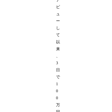
ビ
ュ
ー
し
て
以
来
、
3
日
で
1
0
0
万
回