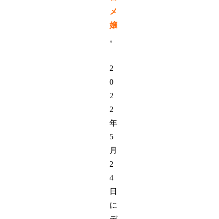
メ
嬢
。
2
0
2
2
年
5
月
2
4
日
に
デ