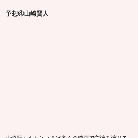
予想④山崎賢人