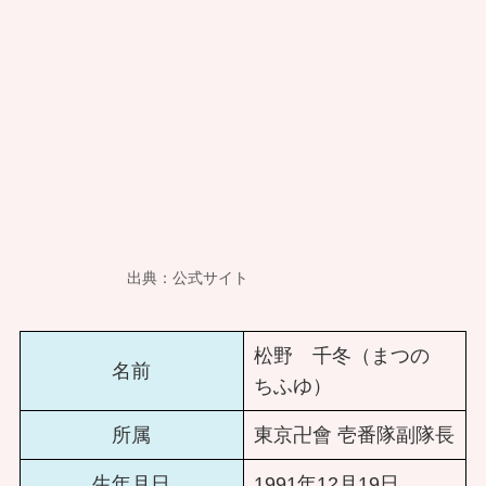
出典：公式サイト
松野 千冬（まつの
名前
ちふゆ）
所属
東京卍會 壱番隊副隊長
生年月日
1991年12月19日