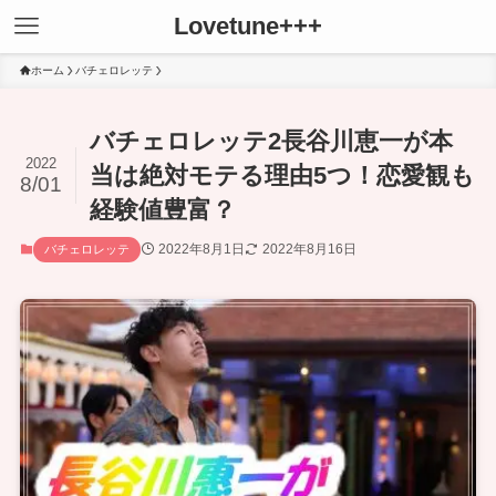
Lovetune+++
ホーム
バチェロレッテ
バチェロレッテ2長谷川恵一が本
2022
当は絶対モテる理由5つ！恋愛観も
8/01
経験値豊富？
2022年8月1日
2022年8月16日
バチェロレッテ