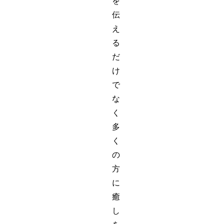
を
伝
え
る
だ
け
で
な
く
多
く
の
方
に
癒
し