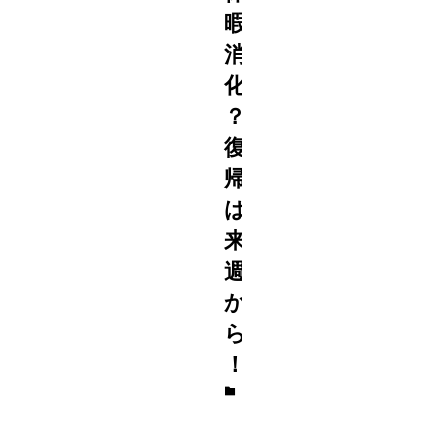
暇
消
化
？
復
帰
は
来
週
か
ら
！
ア
ナ
ウ
ン