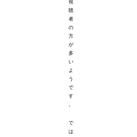
視
聴
者
の
方
が
多
い
よ
う
で
す
。
で
は