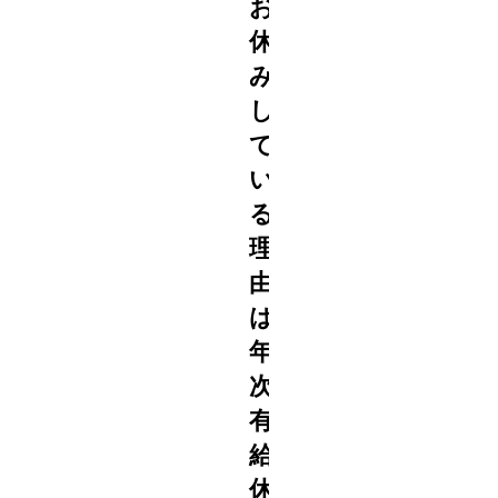
お
休
み
し
て
い
る
理
2022
2/24
由
は
年
次
有
給
休