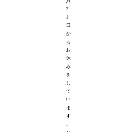
月
2
1
日
か
ら
お
休
み
を
し
て
い
ま
す
。