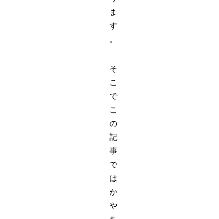
ま
す
。
そ
こ
で
こ
の
記
事
で
は
か
や