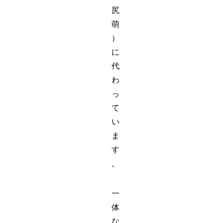
尻
萌
）
に
代
わ
っ
て
い
ま
す
。
一
体
な