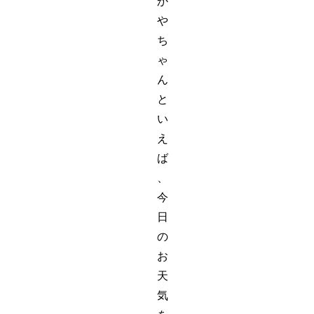
か
や
ち
ゃ
ん
と
い
え
ば
、
今
日
の
お
天
気