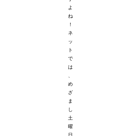
よ
ね
！
ネ
ッ
ト
で
は
、
め
ざ
ま
し
土
曜
日