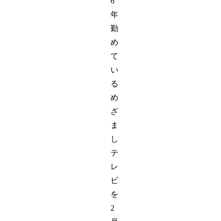
6
年
勤
め
て
い
る
め
ざ
ま
し
テ
レ
ビ
を
2