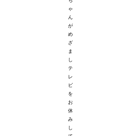
ち
ゃ
ん
が
め
ざ
ま
し
テ
レ
ビ
を
お
休
み
し