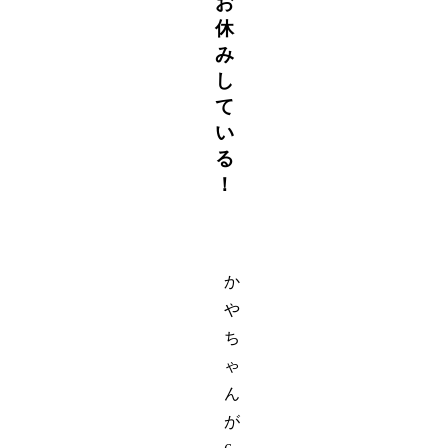
お
休
み
し
て
い
る
！
か
や
ち
ゃ
ん
が