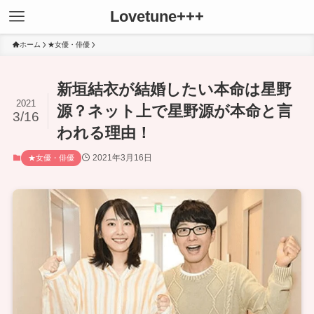
Lovetune+++
ホーム
★女優・俳優
新垣結衣が結婚したい本命は星野
2021
源？ネット上で星野源が本命と言
3/16
われる理由！
2021年3月16日
★女優・俳優