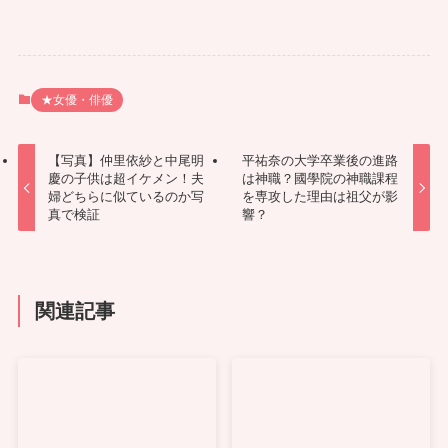
★女優・俳優
【写真】仲里依紗と中尾明
平祐奈の大学卒業後の進路
慶の子供は超イケメン！夫
は神職？國學院の神職課程
婦どちらに似ているのか写
を専攻した理由は祖父が影
真で検証
響？
関連記事