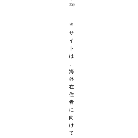
25日
当
サ
イ
ト
は
、
海
外
在
住
者
に
向
け
て