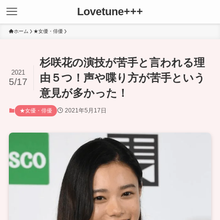
Lovetune+++
ホーム
★女優・俳優
杉咲花の演技が苦手と言われる理
2021
由５つ！声や喋り方が苦手という
5/17
意見が多かった！
2021年5月17日
★女優・俳優