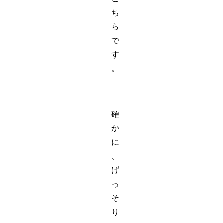
ち
ら
で
す
。
確
か
に
、
げ
っ
そ
り