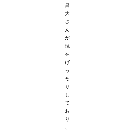
昌
大
さ
ん
が
現
在
げ
っ
そ
り
し
て
お
り
、