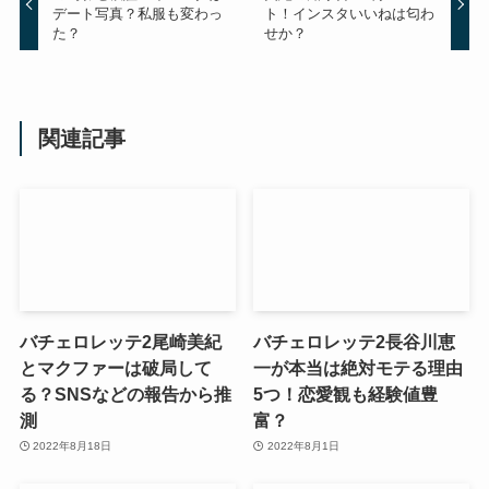
デート写真？私服も変わっ
ト！インスタいいねは匂わ
た？
せか？
関連記事
バチェロレッテ2尾崎美紀
バチェロレッテ2長谷川恵
とマクファーは破局して
一が本当は絶対モテる理由
る？SNSなどの報告から推
5つ！恋愛観も経験値豊
測
富？
2022年8月18日
2022年8月1日