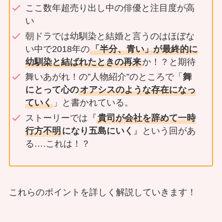
ここ数年超売り出し中の俳優と注目度が高
い
朝ドラでは幼馴染と結婚と言うのはほぼな
い中で2018年の
「半分、青い」が最終的に
幼馴染と結ばれたときの再来
か！？と期待
舞いあがれ！の”人物紹介”のところで「
舞
にとって心の
オアシスのような存在になっ
ていく
」と書かれている。
ストーリーでは『
貴司が会社を辞めて一時
行方不明
になり五島にいく
』という回があ
る….これは！？
これらのポイントを詳しく解説していきます！