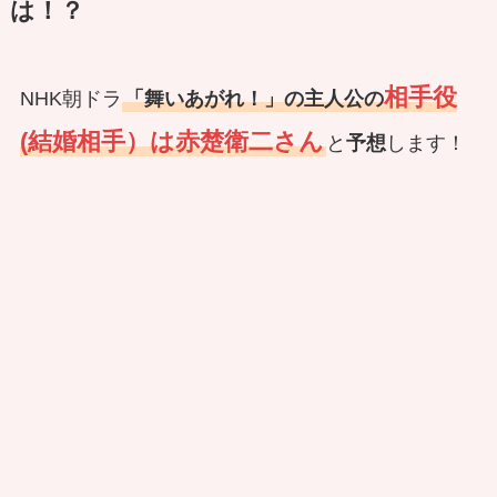
は！？
相手役
NHK朝ドラ
「舞いあがれ！」の主人公の
(結婚相手）は赤楚衛二さん
と
予想
します！