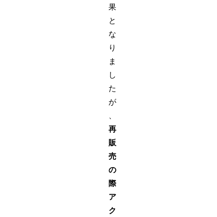
果
と
な
り
ま
し
た
が
、
再
販
売
の
際
ア
ク