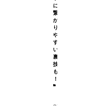
に
繋
が
り
や
す
い
裏
技
も
！
ジ
ャ
ニ
ー
ズ
2022