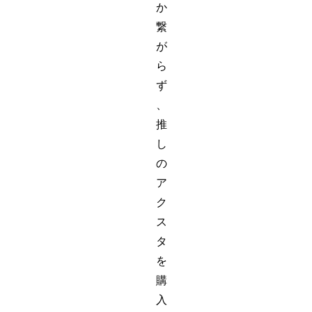
か
繋
が
ら
ず
、
推
し
の
ア
ク
ス
タ
を
購
入