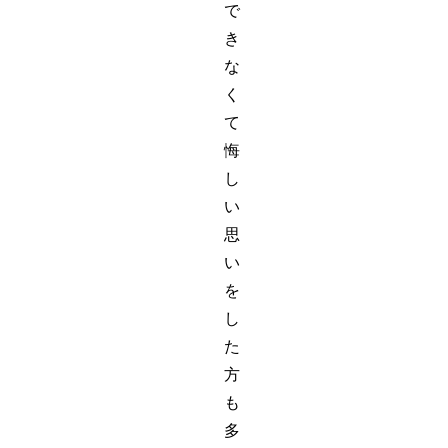
で
き
な
く
て
悔
し
い
思
い
を
し
た
方
も
多