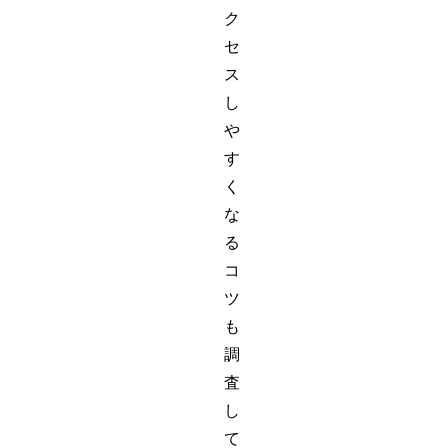
ク
セ
ス
し
や
す
く
な
る
コ
ツ
も
調
査
し
て