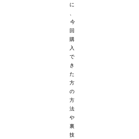
に
、
今
回
購
入
で
き
た
方
の
方
法
や
裏
技