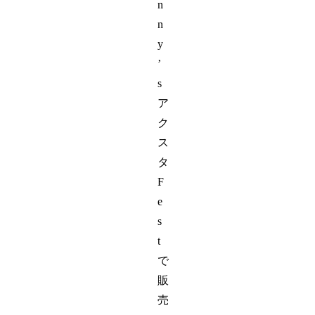
n
n
y
’
s
ア
ク
ス
タ
F
e
s
t
で
販
売