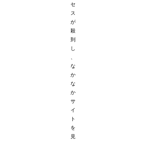
セ
ス
が
殺
到
し
、
な
か
な
か
サ
イ
ト
を
見