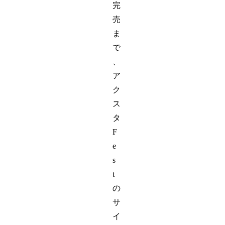
完
売
ま
で
、
ア
ク
ス
タ
F
e
s
t
の
サ
イ