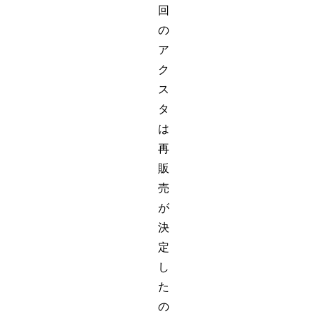
回
の
ア
ク
ス
タ
は
再
販
売
が
決
定
し
た
の