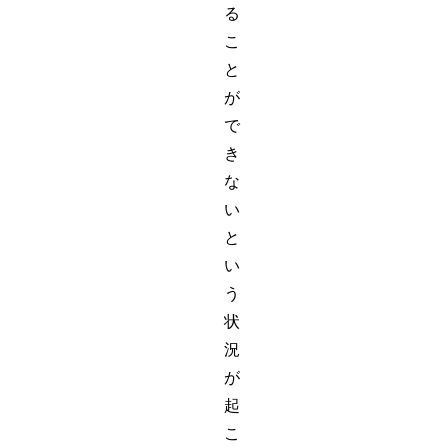
る
こ
と
が
で
き
な
い
と
い
う
状
況
が
起
こ