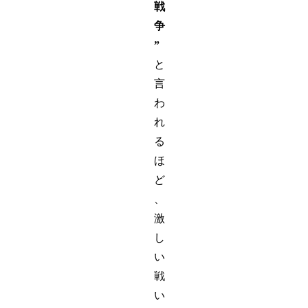
戦
争
”
と
言
わ
れ
る
ほ
ど
、
激
し
い
戦
い