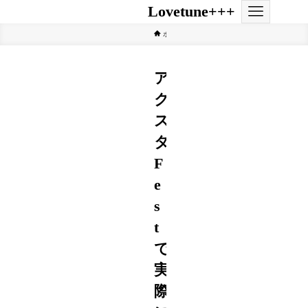
Lovetune+++
ホーム
ジャニーズ
ア
ク
ス
タ
F
e
s
t
で
実
際