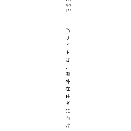
年9月
15日
当
サ
イ
ト
は
、
海
外
在
住
者
に
向
け