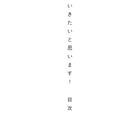
い
き
た
い
と
思
い
ま
す
！
目
次