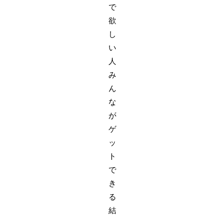
で
欲
し
い
人
み
ん
な
が
ゲ
ッ
ト
で
き
る
結