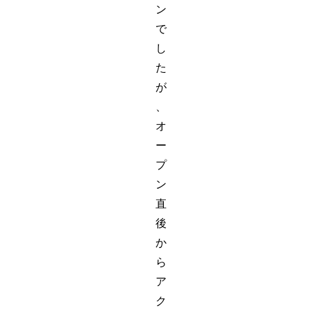
ン
で
し
た
が
、
オ
ー
プ
ン
直
後
か
ら
ア
ク