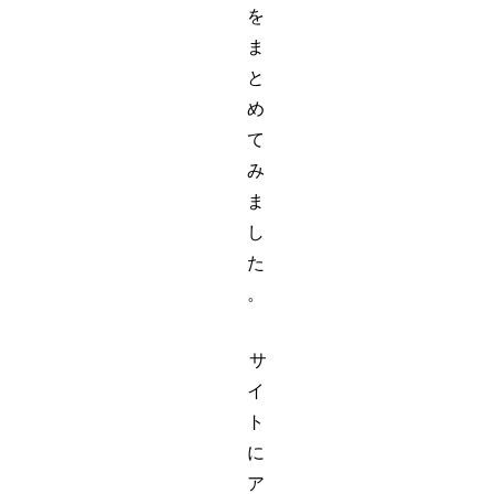
を
ま
と
め
て
み
ま
し
た
。
サ
イ
ト
に
ア