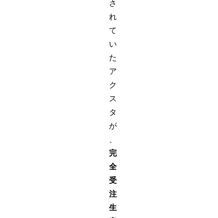
さ
れ
て
い
た
ア
ク
ス
タ
が
、
完
全
受
注
生