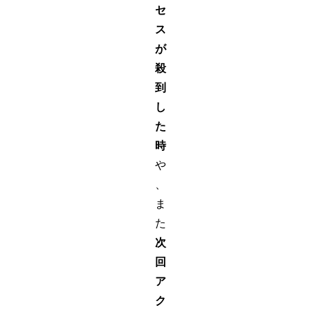
セ
ス
が
殺
到
し
た
時
や
、
ま
た
次
回
ア
ク