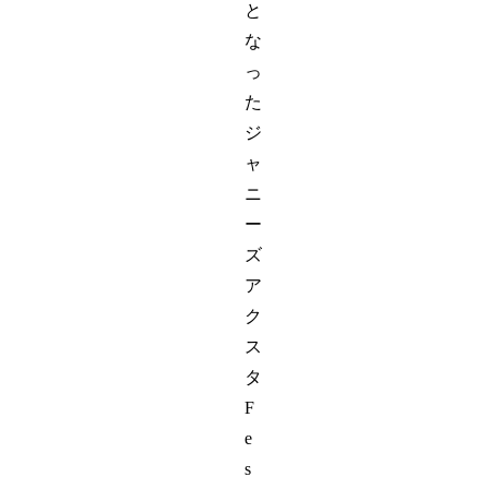
と
な
っ
た
ジ
ャ
ニ
ー
ズ
ア
ク
ス
タ
F
e
s