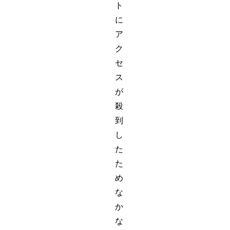
ト
に
ア
ク
セ
ス
が
殺
到
し
た
た
め
な
か
な