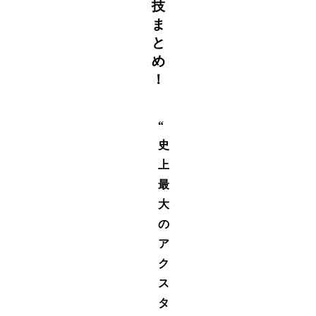
技
ま
と
め
！
“
史
上
最
大
の
ア
ク
ス
タ