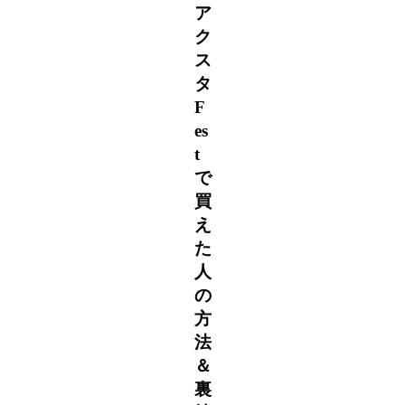
ア
ク
ス
タ
F
es
t
で
買
え
た
人
の
方
法
＆
裏