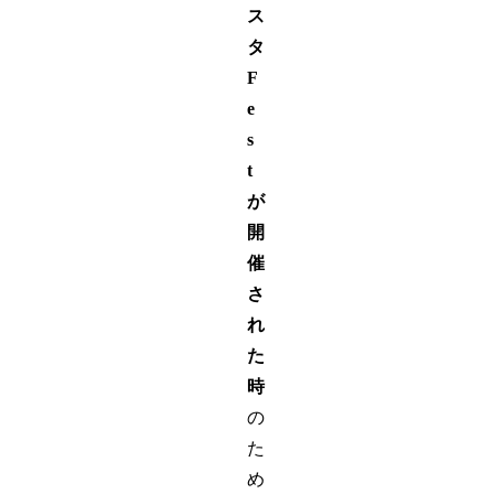
ス
タ
F
e
s
t
が
開
催
さ
れ
た
時
の
た
め