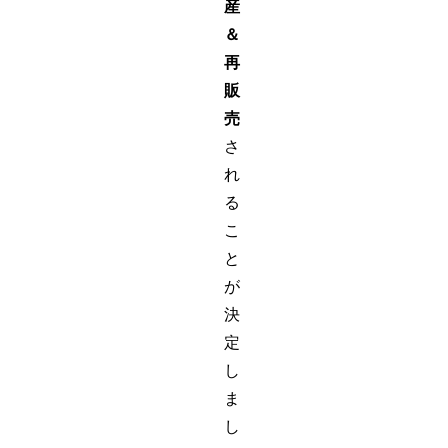
産
＆
再
販
売
さ
れ
る
こ
と
が
決
定
し
ま
し