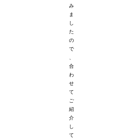
み
ま
し
た
の
で
、
合
わ
せ
て
ご
紹
介
し
て