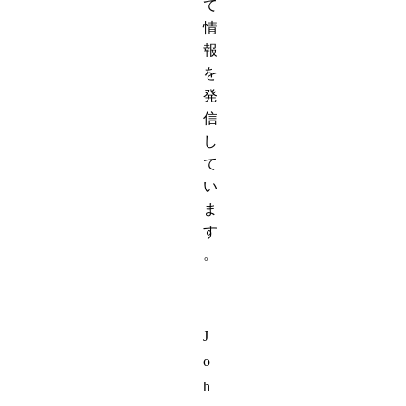
て
情
報
を
発
信
し
て
い
ま
す
。
J
o
h