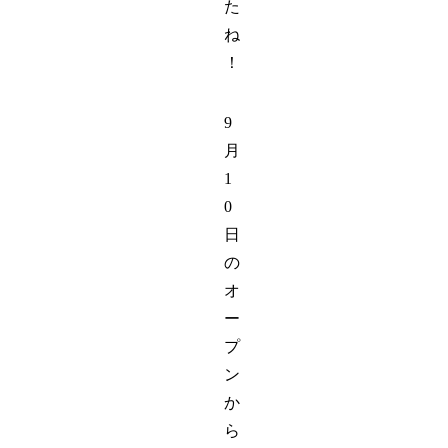
た
ね
！
9
月
1
0
日
の
オ
ー
プ
ン
か
ら