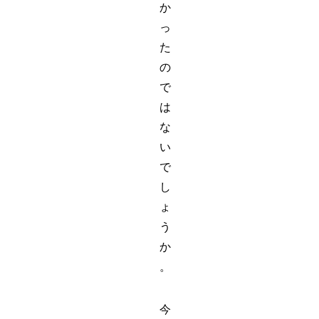
か
っ
た
の
で
は
な
い
で
し
ょ
う
か
。
今