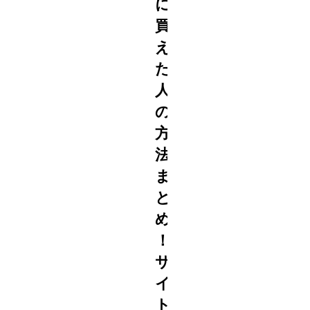
に
買
え
た
人
の
方
2022
法
9/15
ま
と
め
！
サ
イ
ト