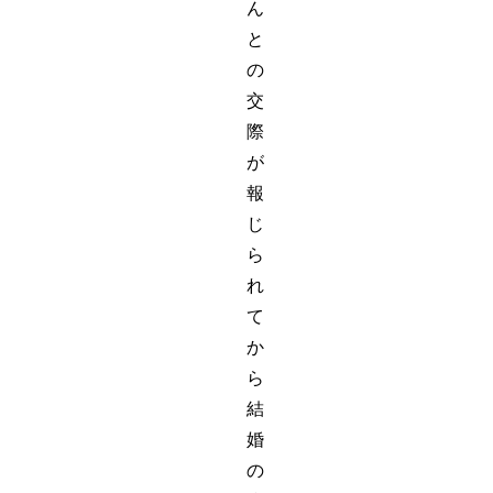
ん
と
の
交
際
が
報
じ
ら
れ
て
か
ら
結
婚
の