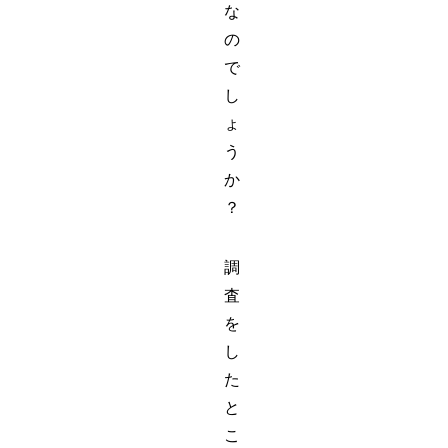
な
の
で
し
ょ
う
か
？
調
査
を
し
た
と
こ