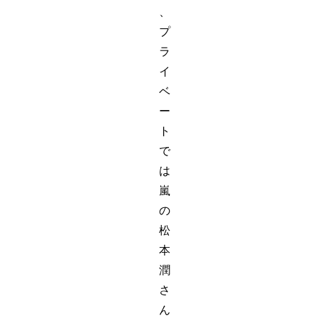
、
プ
ラ
イ
ベ
ー
ト
で
は
嵐
の
松
本
潤
さ
ん