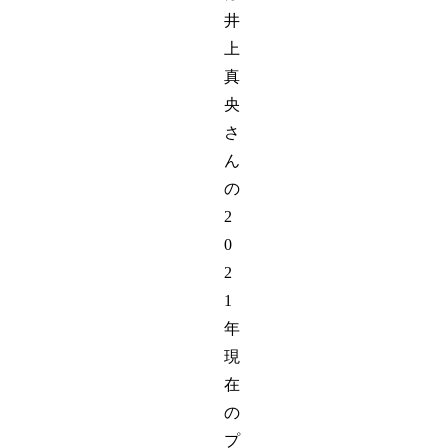
井
上
真
央
さ
ん
の
2
0
2
1
年
現
在
の
プ