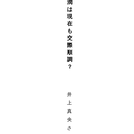
潤
は
現
在
も
交
際
順
調
？
井
上
真
央
さ