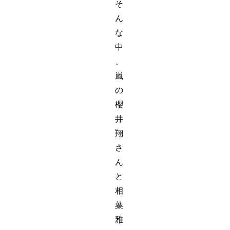
そ
ん
な
中
、
嵐
の
櫻
井
翔
さ
ん
と
相
葉
雅