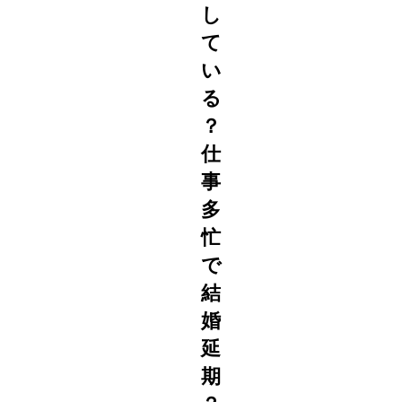
し
て
い
る
？
仕
事
多
忙
で
結
婚
延
期