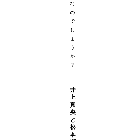
な
の
で
し
ょ
う
か
？
井
上
真
央
と
松
本