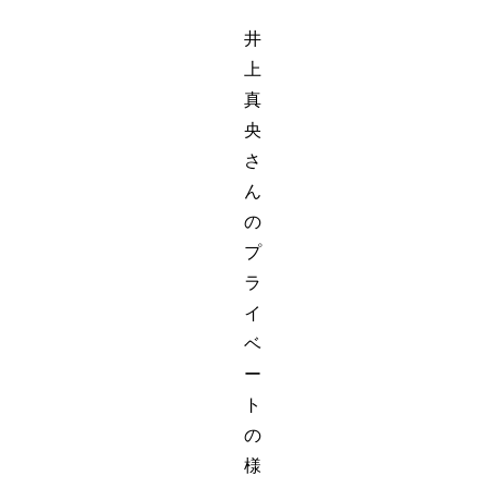
井
上
真
央
さ
ん
の
プ
ラ
イ
ベ
ー
ト
の
様