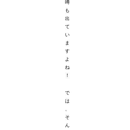
噂
も
出
て
い
ま
す
よ
ね
！
で
は
、
そ
ん