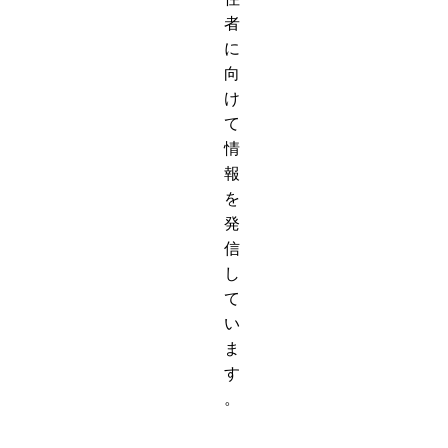
者
に
向
け
て
情
報
を
発
信
し
て
い
ま
す
。