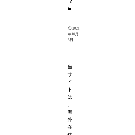
？
★女
優・
俳優
2021
年10月
3日
当
サ
イ
ト
は
、
海
外
在
住