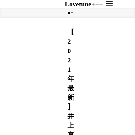
Lovetune+++
ホーム
★女優・俳優
【
2
0
2
1
年
最
新
】
井
上
真