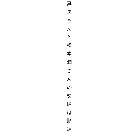
真
央
さ
ん
と
松
本
潤
さ
ん
の
交
際
は
順
調