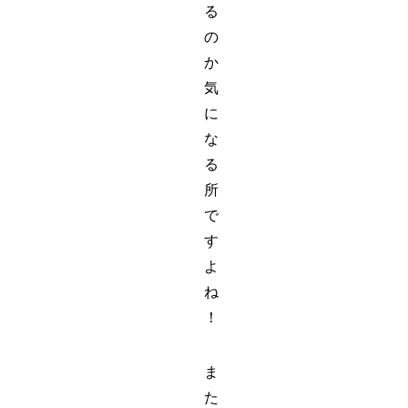
る
の
か
気
に
な
る
所
で
す
よ
ね
！
ま
た