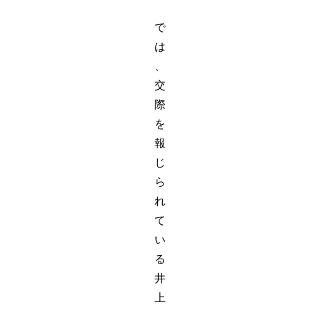
で
は
、
交
際
を
報
じ
ら
れ
て
い
る
井
上