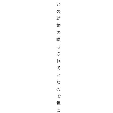
と
の
結
婚
の
噂
も
さ
れ
て
い
た
の
で
気
に