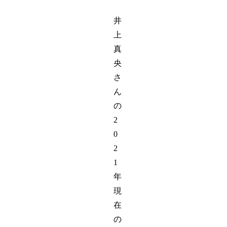
井
上
真
央
さ
ん
の
2
0
2
1
年
現
在
の