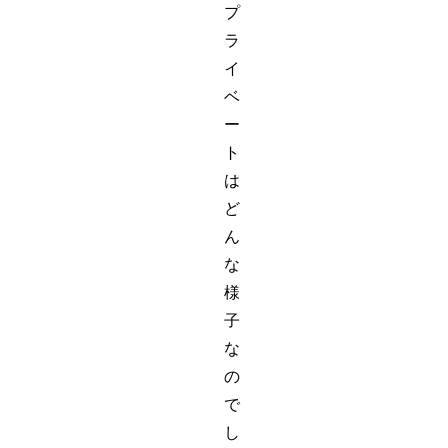
プ
ラ
イ
ベ
ー
ト
は
ど
ん
な
様
子
な
の
で
し