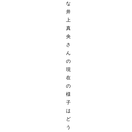
な
井
上
真
央
さ
ん
の
現
在
の
様
子
は
ど
う