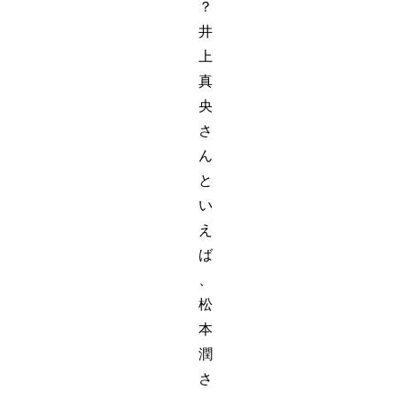
？
井
上
真
央
さ
ん
と
い
え
ば
、
松
本
潤
さ