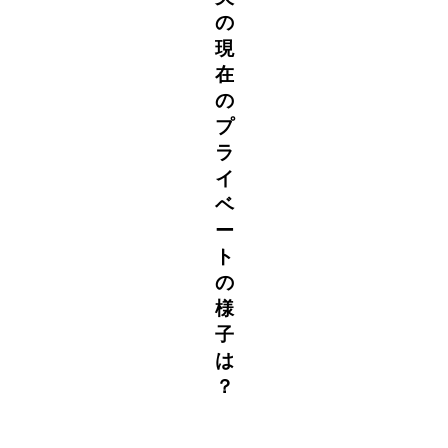
の
現
在
の
プ
ラ
イ
ベ
ー
ト
の
様
子
は
？