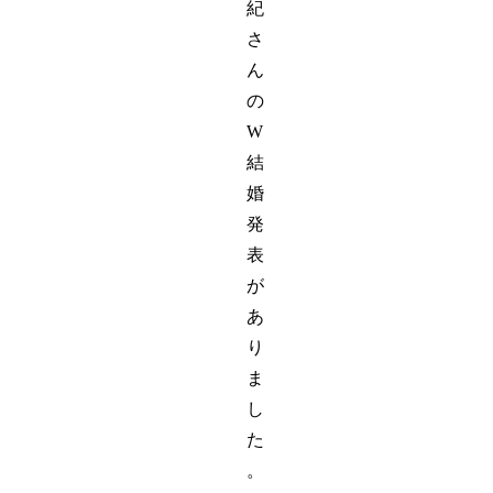
紀
さ
ん
の
W
結
婚
発
表
が
あ
り
ま
し
た
。