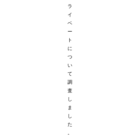
ラ
イ
ベ
ー
ト
に
つ
い
て
調
査
し
ま
し
た
。