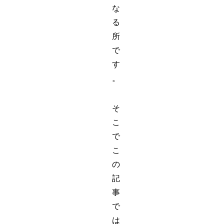
な
る
所
で
す
。
そ
こ
で
こ
の
記
事
で
は