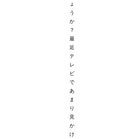
ょ
う
か
？
最
近
テ
レ
ビ
で
あ
ま
り
見
か
け