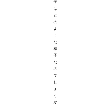
子
は
ど
の
よ
う
な
様
子
な
の
で
し
ょ
う
か