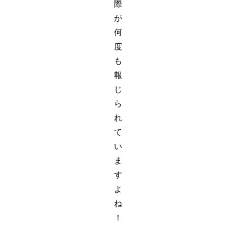
際
が
何
度
も
報
じ
ら
れ
て
い
ま
す
よ
ね
！