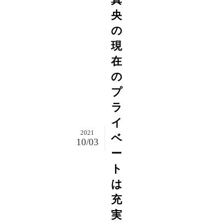
央
の
現
在
の
プ
ラ
イ
2021
ベ
10/03
ー
ト
は
充
実