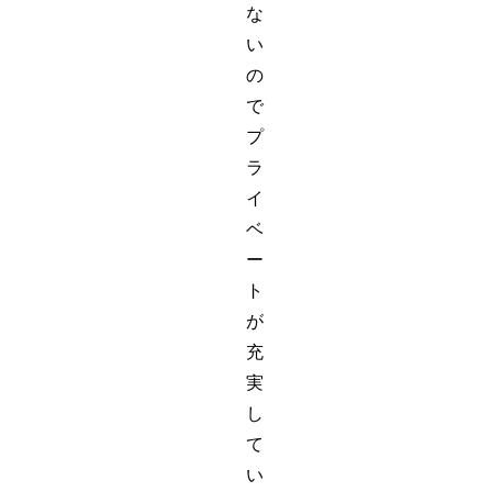
な
い
の
で
プ
ラ
イ
ベ
ー
ト
が
充
実
し
て
い