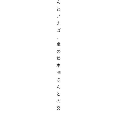
ん
と
い
え
ば
、
嵐
の
松
本
潤
さ
ん
と
の
交