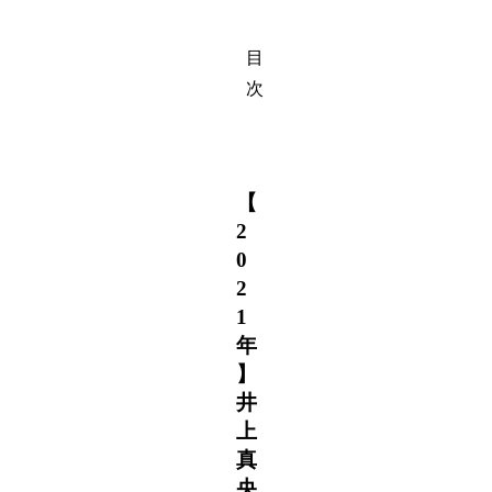
目
次
【
2
0
2
1
年
】
井
上
真
央