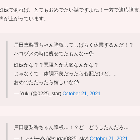
妊娠であれば、とてもおめでたい話ですよね！一方で適応障害と
声が上がっています。
戸田恵梨香ちゃん降板してしばらく休業するんだ！？
ハコヅメの時に痩せてたもんな〜💦
妊娠かな？？悪阻とか大変なんかな？
じゃなくて、体調不良だったら心配だけど。。
おめでただったら嬉しいな🥺
— Yuki (@0225_star)
October 21, 2021
戸田恵梨香ちゃん降板…！？ど、どうしたんだろ…
— しゅがー🍮 (@sugar0825_sky)
October 21, 2021