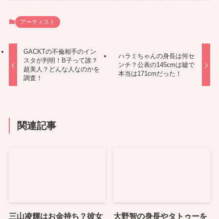
アーティスト
GACKTの不倫相手のイン
ハラミちゃんの身長は何セ
スタが判明！B子って誰？
ンチ？公表の145cmは嘘で
超美人？どんな人なのかを
本当は171cmだった！
調査！
関連記事
三山凌輝はお金持ち？彼女
大野智の身長やタトゥーを