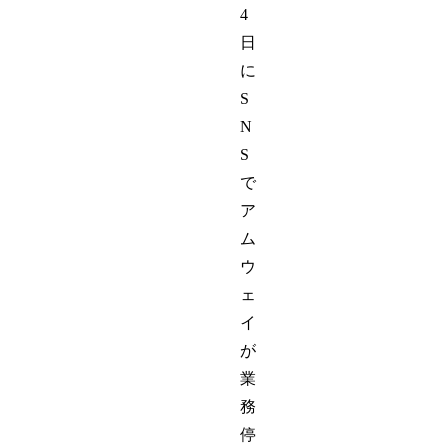
4
日
に
S
N
S
で
ア
ム
ウ
ェ
イ
が
業
務
停