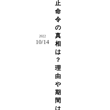
止
命
令
の
真
2022
10/14
相
は
？
理
由
や
期
間
は