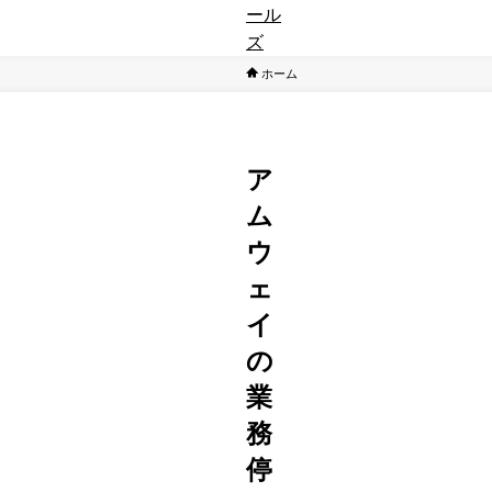
ー
ル
ズ
ホーム
SNS
ア
ム
ウ
ェ
イ
の
業
務
停