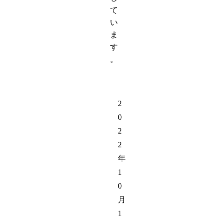
て
い
ま
す
。
2
0
2
2
年
1
0
月
1