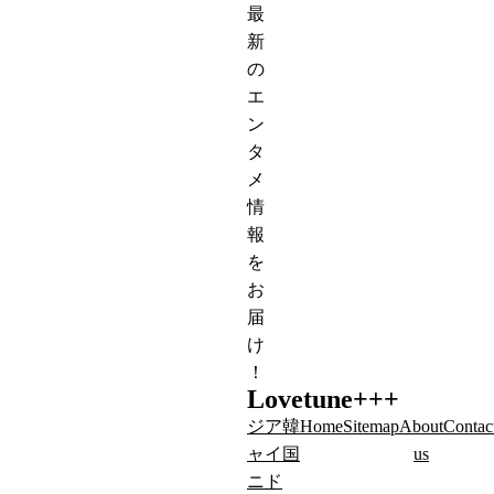
最
新
の
エ
ン
タ
メ
情
報
を
お
届
け
！
Lovetune+++
ジ
ア
韓
Home
Sitemap
About
Contac
ャ
イ
国
us
ニ
ド