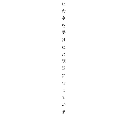
止
命
令
を
受
け
た
と
話
題
に
な
っ
て
い
ま