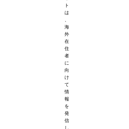
ト
は
、
海
外
在
住
者
に
向
け
て
情
報
を
発
信
し