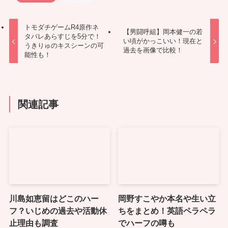
トモダチゲームR4原作ネ
【男闘呼組】岡本健一の若
タバレあらすじを5分で！
い頃がかっこいい！現在と
うきりゅのキスシーンの可
過去を画像で比較！
能性も！
関連記事
川島如恵留はどこのハー
岡野すこやか本名や生い立
フ？いじめの過去や活動休
ちをまとめ！英語ペラペラ
止理由も調査
でハーフの噂も