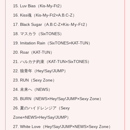
15. Luv Bias（Kis-My-Ft2）
16. Kiss魂（Kis-My-Ft2×A.B.C-Z）
17. Black Sugar（A.B.C-Z×
Kis-My-Ft2
）
18. マスカラ（SixTONES）
19. Imitation Rain（SixTONES×KAT-TUN）
20. Roar（KAT-TUN）
21. ハルカナ約束（KAT-TUN×SixTONES）
22. 狼青年（Hey!Say!JUMP）
23. RUN（Sexy Zone）
24. 未来へ（NEWS）
25. BURN（NEWS×Hey!Say!JUMP×Sexy Zone）
26. 夏のハイドレンジア（Sexy
Zone×NEWS×Hey!Say!JUMP）
27. White Love（Hey!Say!JUMP×NEWS×Sexy Zone）