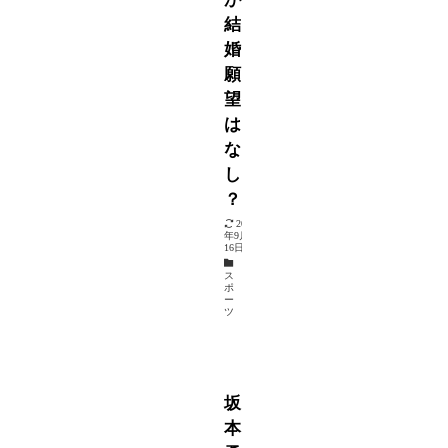
結
婚
願
望
は
な
し
？
2022
年9月
16日
ス
ポ
ー
ツ
坂
本