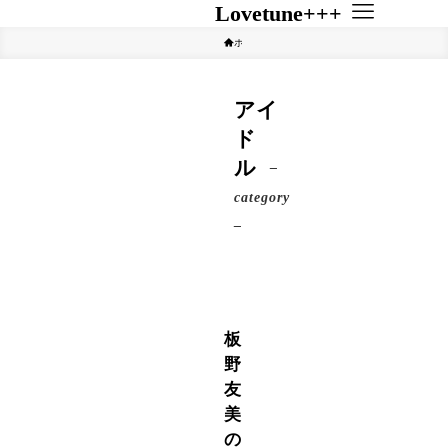
Lovetune+++
ホーム
アイドル
アイ
ド
ル
–
category
–
板
野
友
美
の