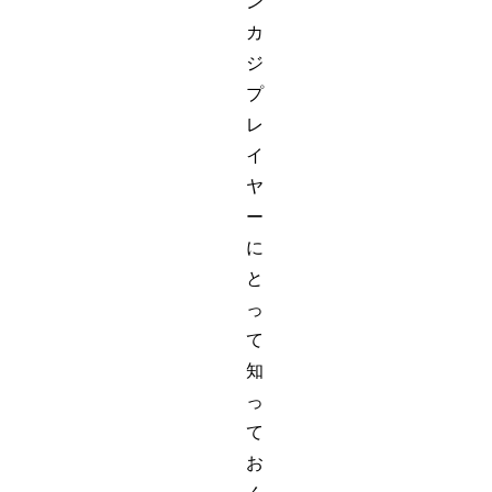
ン
カ
ジ
プ
レ
イ
ヤ
ー
に
と
っ
て
知
っ
て
お