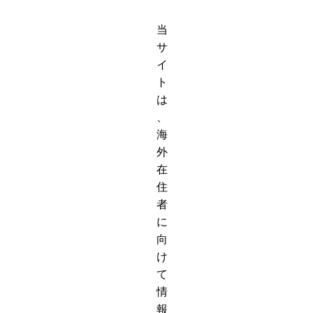
当
サ
イ
ト
は
、
海
外
在
住
者
に
向
け
て
情
報