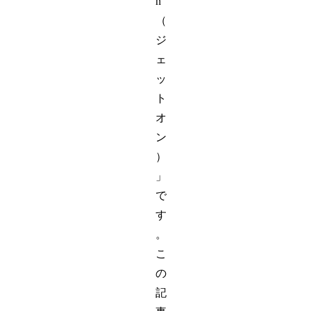
n
（
ジ
ェ
ッ
ト
オ
ン
）
」
で
す
。
こ
の
記