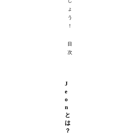
し
ょ
う
！
目
次
J
e
o
n
と
は
？