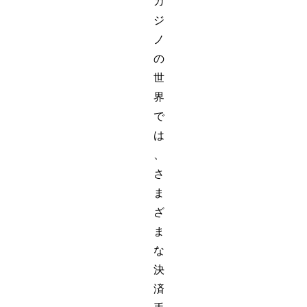
カ
ジ
ノ
の
世
界
で
は
、
さ
ま
ざ
ま
な
決
済