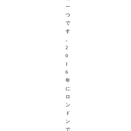
一
つ
で
す
。
2
0
1
6
年
に
ロ
ン
ド
ン
で