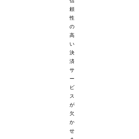
信
頼
性
の
高
い
決
済
サ
ー
ビ
ス
が
欠
か
せ