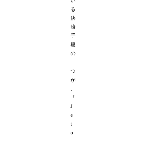
い
る
決
済
手
段
の
一
つ
が
、
「
J
e
t
o