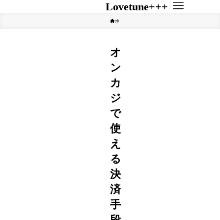
Lovetune+++
ホーム
その他
オ
ン
カ
ジ
で
使
え
る
決
済
手
段