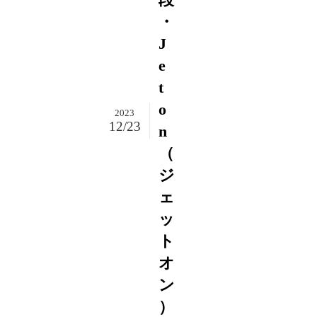
・
J
e
t
o
2023
12/23
n
（
ジ
ェ
ッ
ト
オ
ン
）