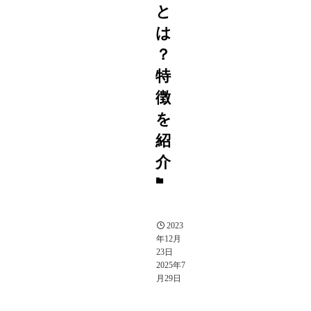
と
は
？
特
徴
を
紹
介
そ
の
他
2023
年12月
23日
2025年7
月29日