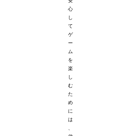
安
心
し
て
ゲ
ー
ム
を
楽
し
む
た
め
に
は
、