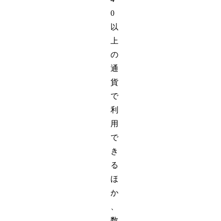
0
以
上
の
通
貨
で
利
用
で
き
る
ほ
か
、
数