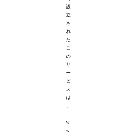
設
立
さ
れ
た
こ
の
サ
ー
ビ
ス
は
、
「
w
w