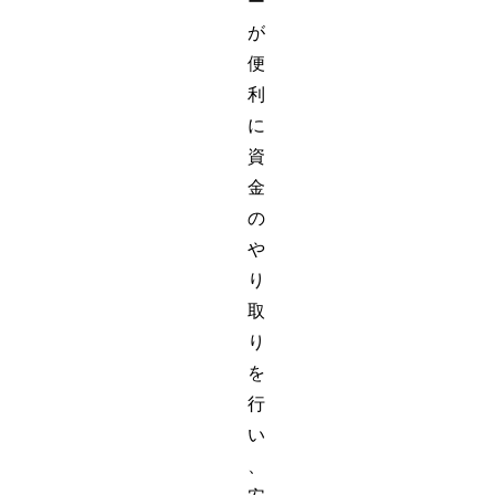
ー
が
便
利
に
資
金
の
や
り
取
り
を
行
い
、