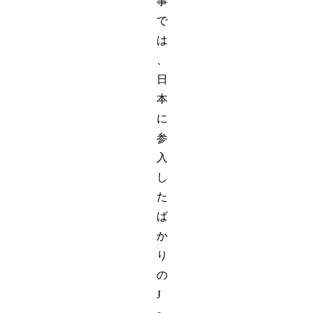
事
で
は
、
日
本
に
参
入
し
た
ば
か
り
の
J