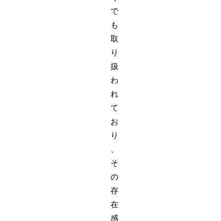
で
も
取
り
扱
わ
れ
て
お
り
、
そ
の
存
在
感