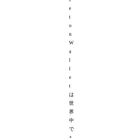
e
t
o
n
W
a
l
l
e
t
は
世
界
中
で
4