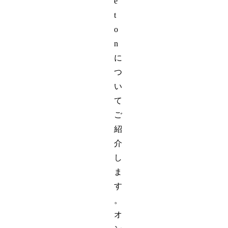
e
t
o
n
に
つ
い
て
ご
紹
介
し
ま
す
。
オ