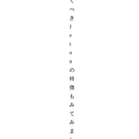
く
べ
き
J
e
t
o
n
の
特
徴
も
み
て
み
ま