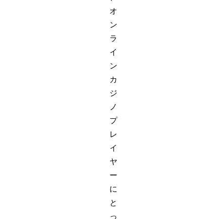
オ
ン
ラ
イ
ン
カ
ジ
ノ
プ
レ
イ
ヤ
ー
に
と
っ