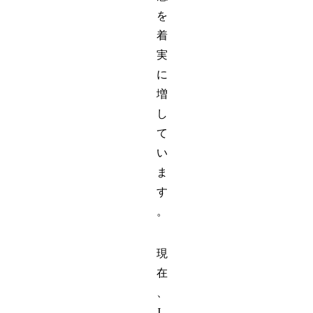
を
着
実
に
増
し
て
い
ま
す
。
現
在
、
J