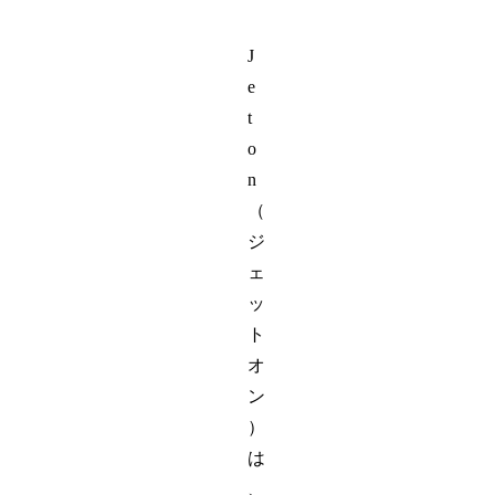
J
e
t
o
n
（
ジ
ェ
ッ
ト
オ
ン
）
は
、