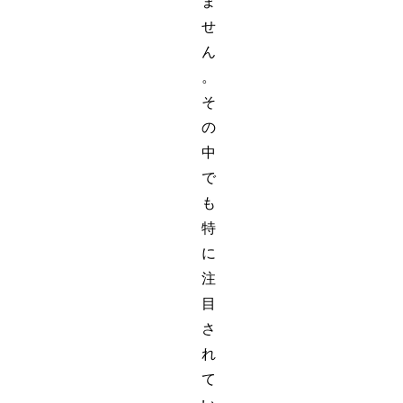
ま
せ
ん
。
そ
の
中
で
も
特
に
注
目
さ
れ
て