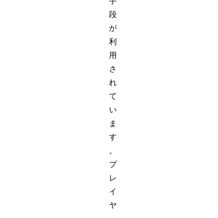
手
段
が
利
用
さ
れ
て
い
ま
す
。
プ
レ
イ
ヤ