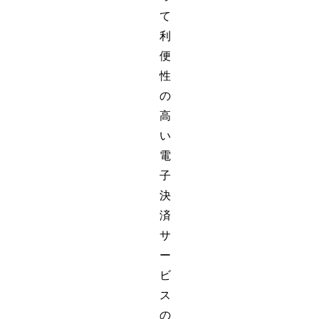
て
利
便
性
の
高
い
電
子
決
済
サ
ー
ビ
ス
の