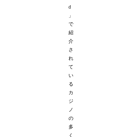
d
」
で
紹
介
さ
れ
て
い
る
カ
ジ
ノ
の
多
く