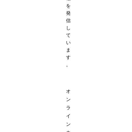
を
発
信
し
て
い
ま
す
。
オ
ン
ラ
イ
ン