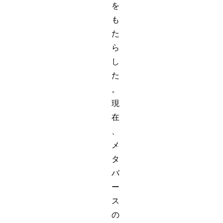
を
も
た
ら
し
た
。
現
在
、
メ
タ
バ
ー
ス
の