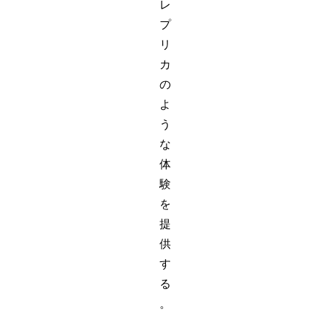
レ
プ
リ
カ
の
よ
う
な
体
験
を
提
供
す
る
。