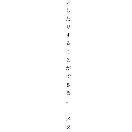
ン
し
た
り
す
る
こ
と
が
で
き
る
。
メ
タ