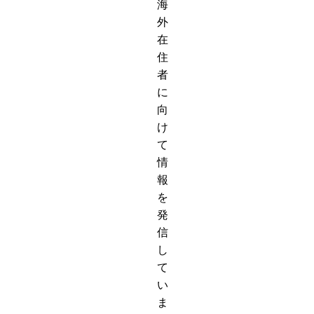
海
外
在
住
者
に
向
け
て
情
報
を
発
信
し
て
い
ま