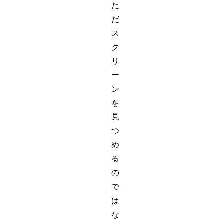
た
だ
ス
ク
リ
ー
ン
を
見
つ
め
る
の
で
は
な