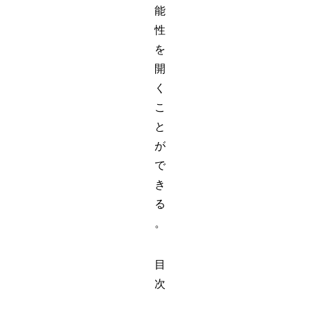
能
性
を
開
く
こ
と
が
で
き
る
。
目
次