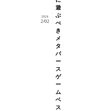
遊
ぶ
2024
2/02
べ
き
メ
タ
バ
ー
ス
ゲ
ー
ム
ベ
ス