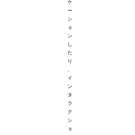
ケ
ー
シ
ョ
ン
し
た
り
、
イ
ン
タ
ラ
ク
シ
ョ