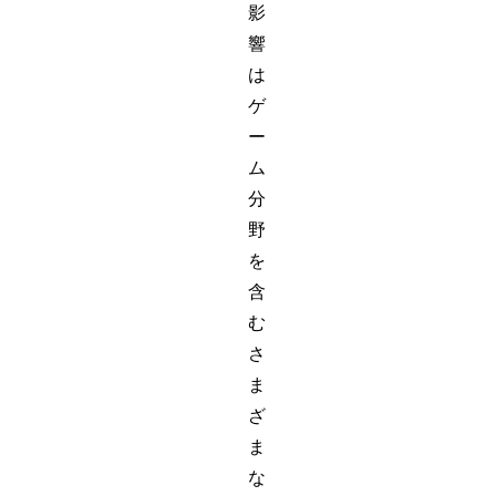
影
響
は
ゲ
ー
ム
分
野
を
含
む
さ
ま
ざ
ま
な