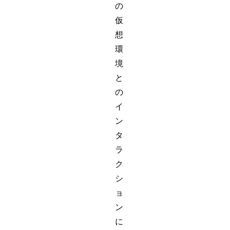
の
仮
想
環
境
と
の
イ
ン
タ
ラ
ク
シ
ョ
ン
に