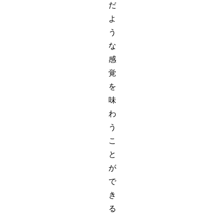
だ
よ
う
な
感
覚
を
味
わ
う
こ
と
が
で
き
る