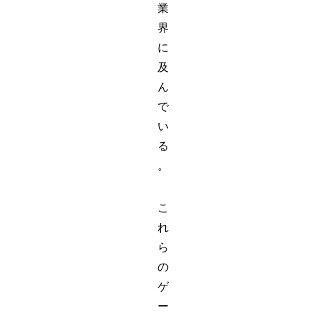
業
界
に
及
ん
で
い
る
。
こ
れ
ら
の
ゲ
ー