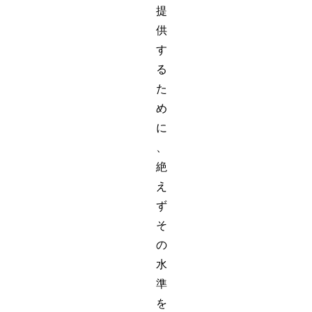
提
供
す
る
た
め
に
、
絶
え
ず
そ
の
水
準
を