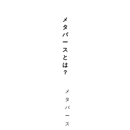
メ
タ
バ
ー
ス
と
は
？
メ
タ
バ
ー
ス