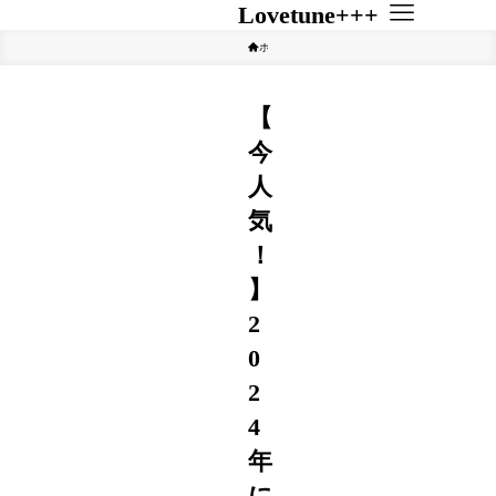
Lovetune+++
ホーム
その他
【
今
人
気
！
】
2
0
2
4
年
に