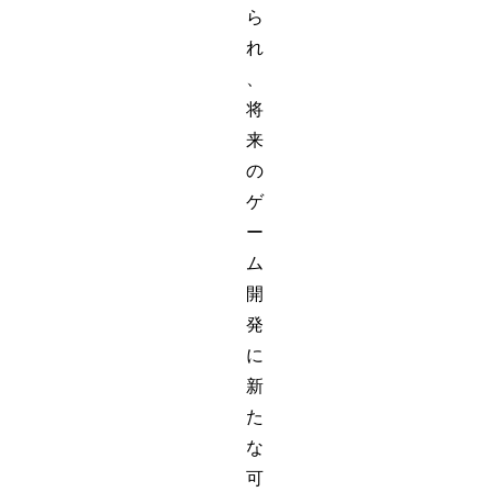
ら
れ
、
将
来
の
ゲ
ー
ム
開
発
に
新
た
な
可