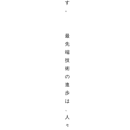
す
。
最
先
端
技
術
の
進
歩
は
、
人
々