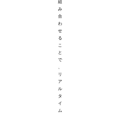
組
み
合
わ
せ
る
こ
と
で
、
リ
ア
ル
タ
イ
ム