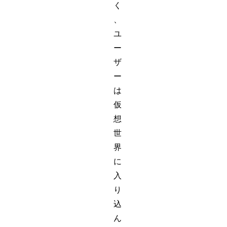
く
、
ユ
ー
ザ
ー
は
仮
想
世
界
に
入
り
込
ん