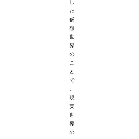
し
た
仮
想
世
界
の
こ
と
で
、
現
実
世
界
の