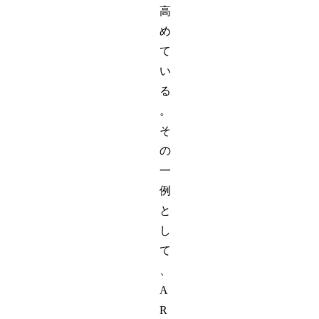
高
め
て
い
る
。
そ
の
一
例
と
し
て
、
A
R