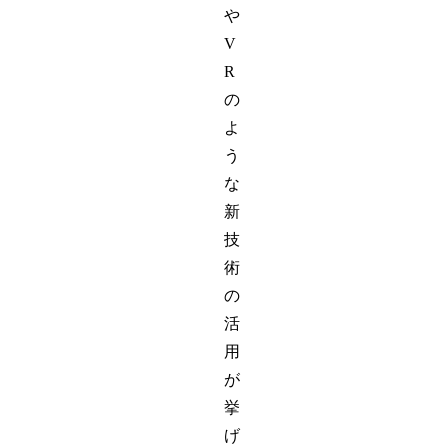
や
V
R
の
よ
う
な
新
技
術
の
活
用
が
挙
げ