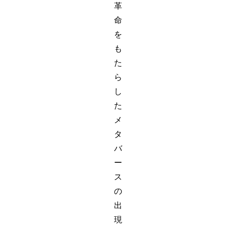
革
命
を
も
た
ら
し
た
メ
タ
バ
ー
ス
の
出
現