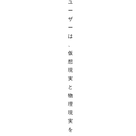
ユ
ー
ザ
ー
は
、
仮
想
現
実
と
物
理
現
実
を