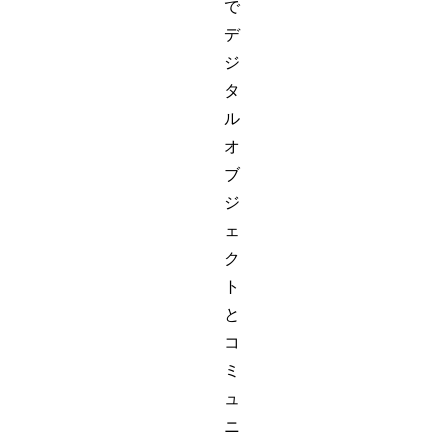
で
デ
ジ
タ
ル
オ
ブ
ジ
ェ
ク
ト
と
コ
ミ
ュ
ニ