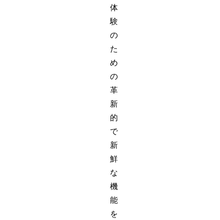
体
験
の
た
め
の
革
新
的
で
新
鮮
な
機
能
を