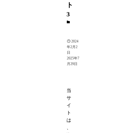
ト
3
そ
の
他
2024
年2月2
日
2025年7
月29日
当
サ
イ
ト
は
、