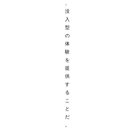
、
没
入
型
の
体
験
を
提
供
す
る
こ
と
だ
。