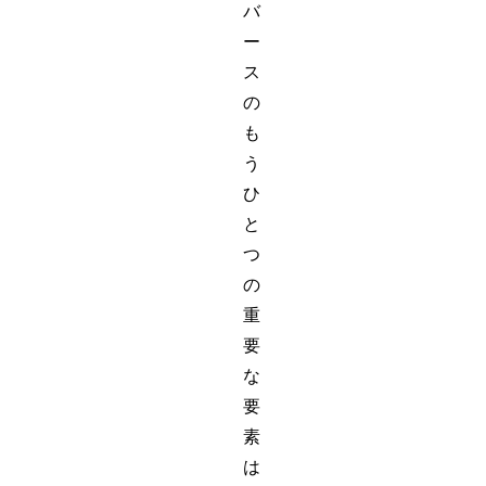
バ
ー
ス
の
も
う
ひ
と
つ
の
重
要
な
要
素
は