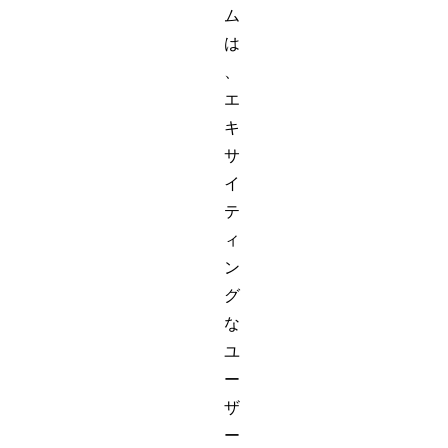
ム
は
、
エ
キ
サ
イ
テ
ィ
ン
グ
な
ユ
ー
ザ
ー