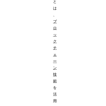
と
は
、
ブ
ロ
ッ
ク
チ
ェ
ー
ン
技
術
を
活
用