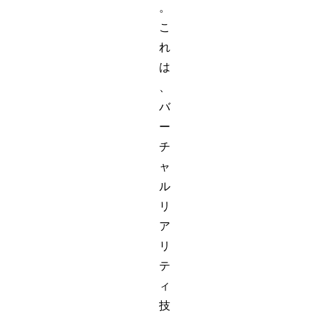
。
こ
れ
は
、
バ
ー
チ
ャ
ル
リ
ア
リ
テ
ィ
技