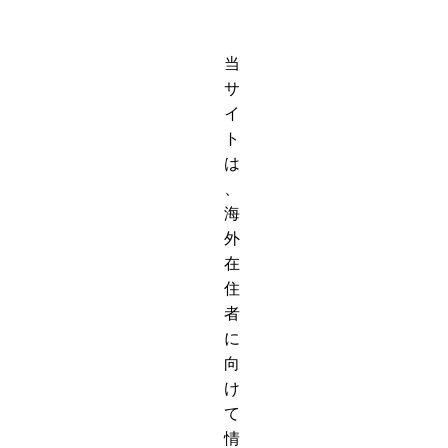
当
サ
イ
ト
は
、
海
外
在
住
者
に
向
け
て
情