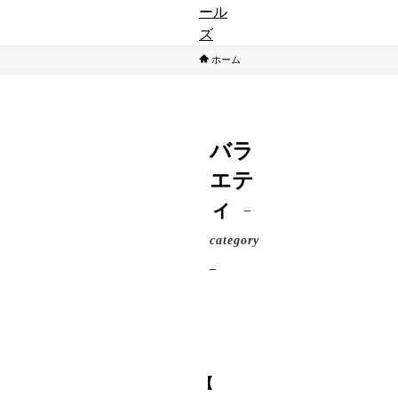
ー
ル
ズ
ホーム
バラエティ
バラ
エテ
ィ
–
category
–
【