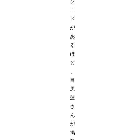
ソ
ー
ド
が
あ
る
ほ
ど
、
目
黒
蓮
さ
ん
が
掲