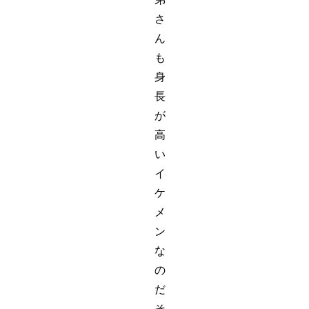
さ
ん
も
身
長
が
高
い
イ
ケ
メ
ン
な
の
だ
そ