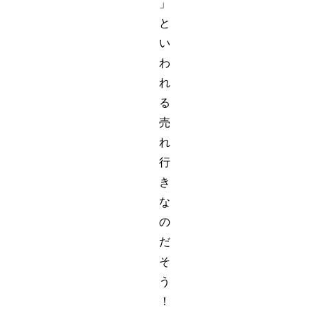
」
と
い
わ
れ
る
売
れ
行
き
な
の
だ
そ
う
！