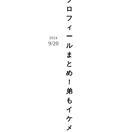
ロ
フ
ィ
ー
2024
9/20
ル
ま
と
め
！
弟
も
イ
ケ
メ