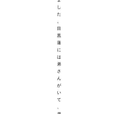
し
た
。
目
黒
蓮
に
は
弟
さ
ん
が
い
て
、
弟