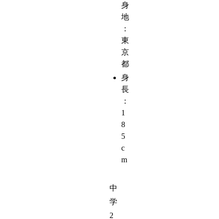
身
地
：
東
京
都
身
長
：
1
8
5
c
m
中
学
2