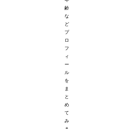
齢
な
ど
プ
ロ
フ
ィ
ー
ル
を
ま
と
め
て
み
ま