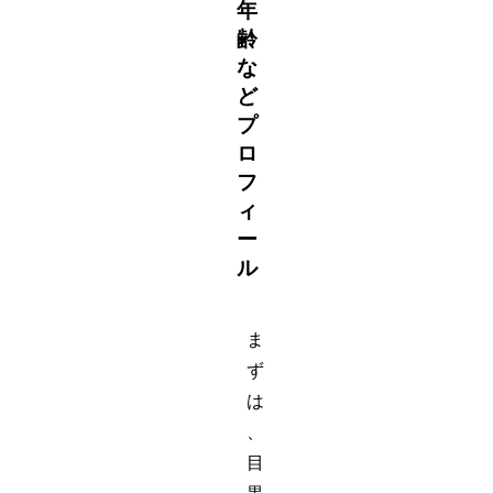
年
齢
な
ど
プ
ロ
フ
ィ
ー
ル
ま
ず
は
、
目