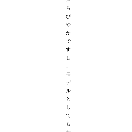
ら
び
や
か
で
す
し
、
モ
デ
ル
と
し
て
も
活