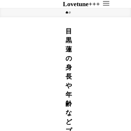
Lovetune+++
ホーム
ジャニーズ
目
黒
蓮
の
身
長
や
年
齢
な
ど
プ