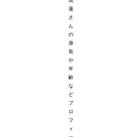
黒
蓮
さ
ん
の
身
長
や
年
齢
な
ど
プ
ロ
フ
ィ