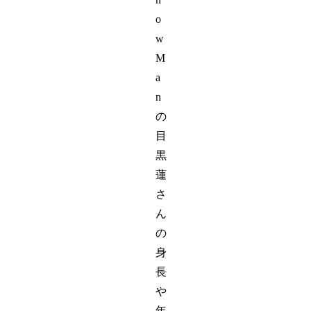
o
w
M
a
n
の
目
黒
蓮
さ
ん
の
身
長
や
年