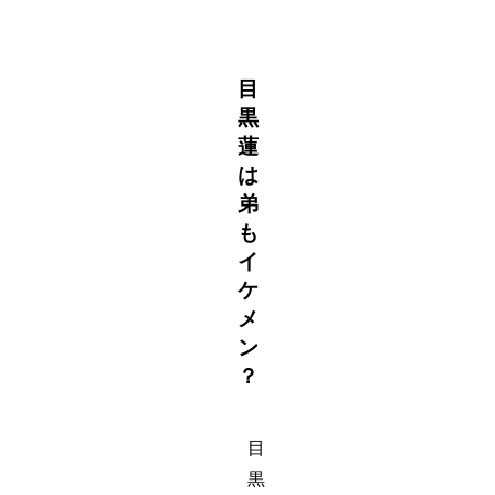
目
黒
蓮
は
弟
も
イ
ケ
メ
ン
？
目
黒