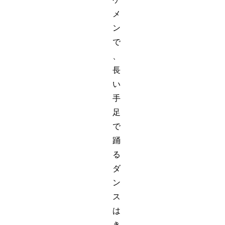
メ
ン
で
、
長
い
手
足
で
踊
る
ダ
ン
ス
は
き