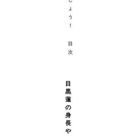
ょ
う
！
目
次
目
黒
蓮
の
身
長
や