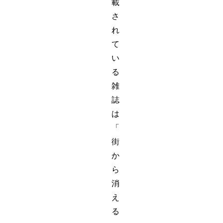
載
さ
れ
て
い
る
雑
誌
は
「
街
か
ら
消
え
る