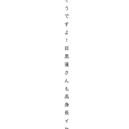
う
で
す
よ
！
目
黒
蓮
さ
ん
も
高
身
長
イ
ケ