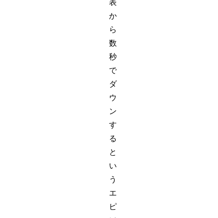
表
か
ら
数
秒
で
ダ
ウ
ン
す
る
と
い
う
エ
ピ