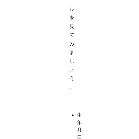
ー
ル
を
見
て
み
ま
し
ょ
う
。
生
年
月
日