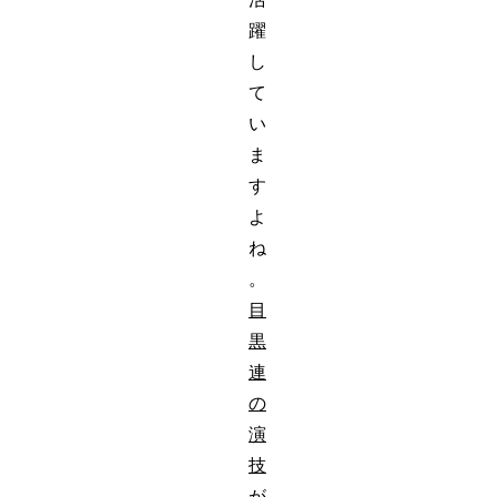
躍
し
て
い
ま
す
よ
ね
。
目
黒
連
の
演
技
が