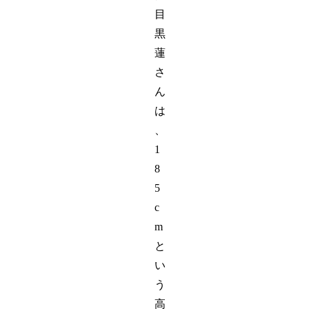
目
黒
蓮
さ
ん
は
、
1
8
5
c
m
と
い
う
高