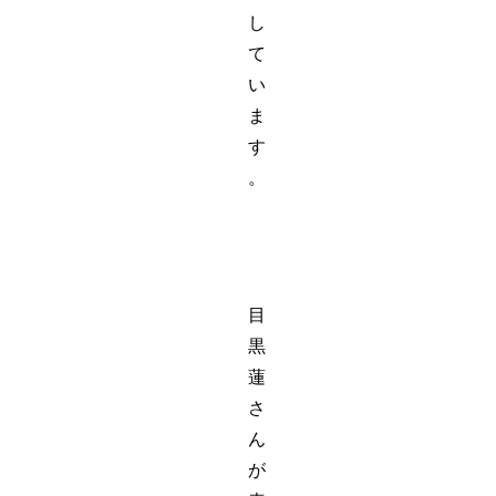
し
て
い
ま
す
。
目
黒
蓮
さ
ん
が