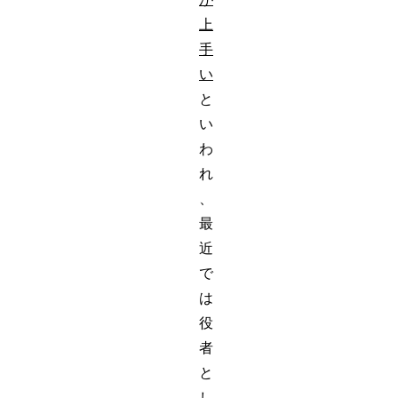
上
手
い
と
い
わ
れ
、
最
近
で
は
役
者
と
し