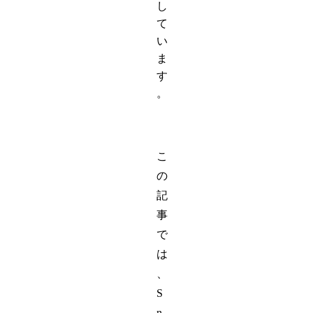
し
て
い
ま
す
。
こ
の
記
事
で
は
、
S
n