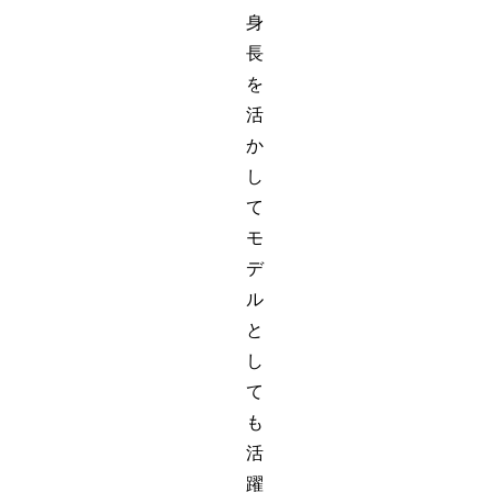
身
長
を
活
か
し
て
モ
デ
ル
と
し
て
も
活
躍