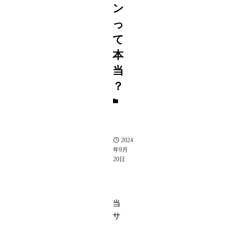
ン
っ
て
本
当
？
ジ
ャ
ニ
ー
ズ
2024
年9月
20日
当
サ