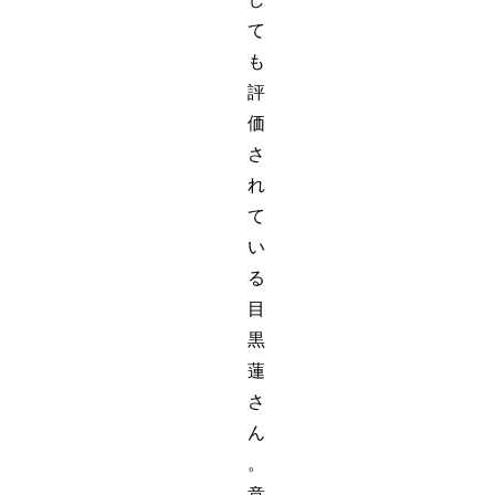
て
も
評
価
さ
れ
て
い
る
目
黒
蓮
さ
ん
。
意