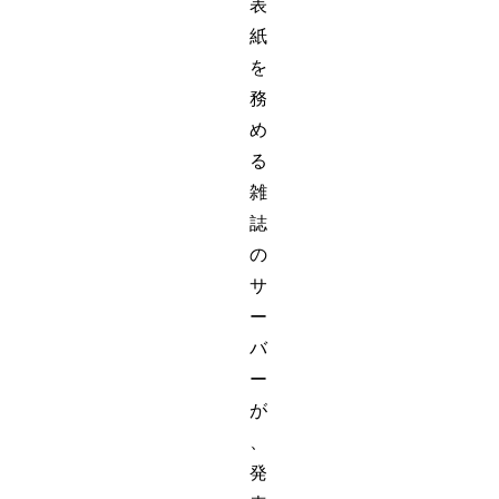
表
紙
を
務
め
る
雑
誌
の
サ
ー
バ
ー
が
、
発