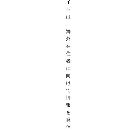
イ
ト
は
、
海
外
在
住
者
に
向
け
て
情
報
を
発
信