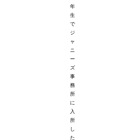
年
生
で
ジ
ャ
ニ
ー
ズ
事
務
所
に
入
所
し
た