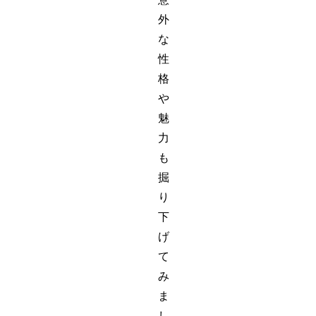
外
な
性
格
や
魅
力
も
掘
り
下
げ
て
み
ま
し