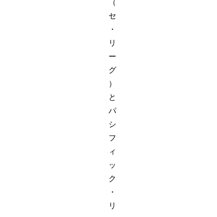
（
セ
・
リ
ー
グ
）
と
パ
シ
フ
ィ
ッ
ク
・
リ