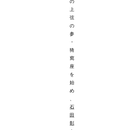
の
上
弦
の
参
・
猗
窩
座
を
始
め
、
石
田
彰