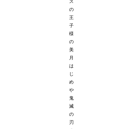
ス
の
王
子
様
の
美
月
は
じ
め
や
鬼
滅
の
刃