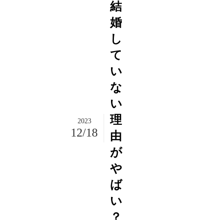
結
婚
し
て
い
な
い
理
2023
12/18
由
が
や
ば
い
？