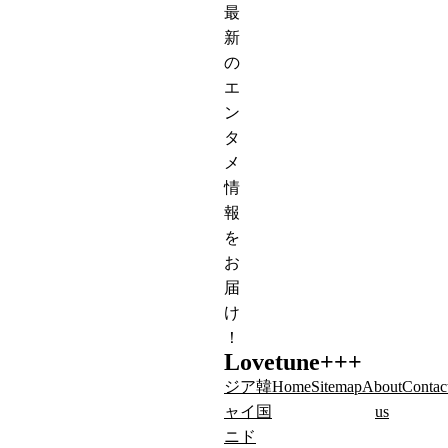
最
新
の
エ
ン
タ
メ
情
報
を
お
届
け
！
Lovetune+++
ジ
ア
韓
Home
Sitemap
About
Contac
ャ
イ
国
us
ニ
ド