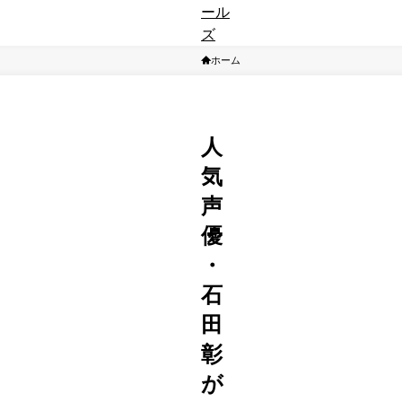
ー
ル
ズ
ホーム
アニメ
人
気
声
優
・
石
田
彰
が