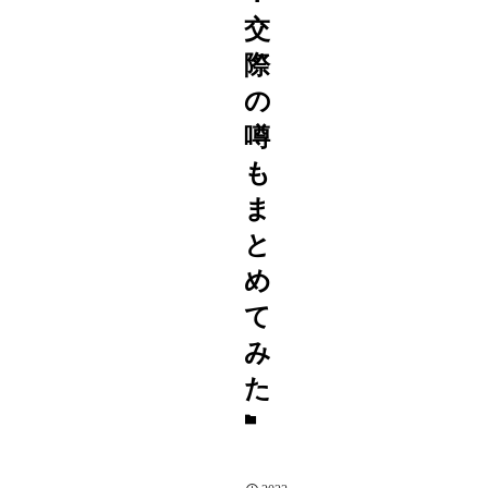
交
際
の
噂
も
ま
と
め
て
み
た
ア
ニ
メ