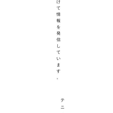
け
て
情
報
を
発
信
し
て
い
ま
す
。
テ
ニ