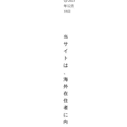
2023
年12月
18日
当
サ
イ
ト
は
、
海
外
在
住
者
に
向