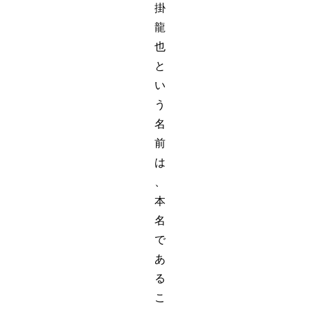
掛
龍
也
と
い
う
名
前
は
、
本
名
で
あ
る
こ