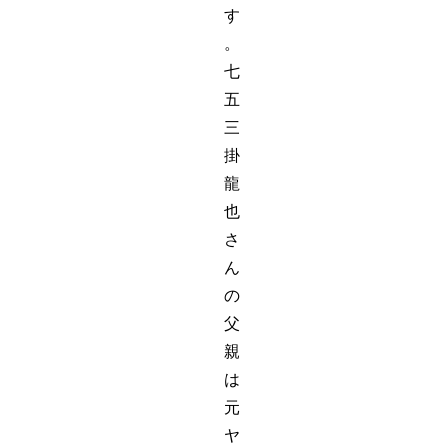
す
。
七
五
三
掛
龍
也
さ
ん
の
父
親
は
元
ヤ