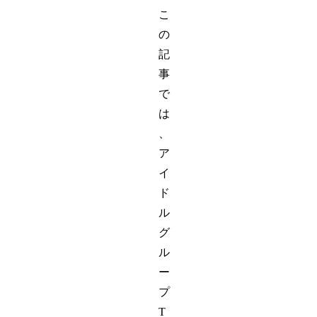
こ
の
記
事
で
は
、
ア
イ
ド
ル
グ
ル
ー
プ
T