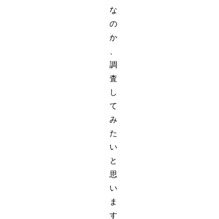
な
の
か
、
調
査
し
て
み
た
い
と
思
い
ま
す