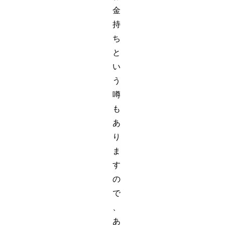
金
持
ち
と
い
う
噂
も
あ
り
ま
す
の
で
、
あ