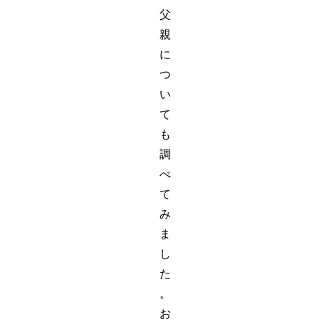
父
親
に
つ
い
て
も
調
べ
て
み
ま
し
た
。
お