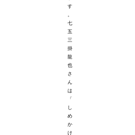
す
。
七
五
三
掛
龍
也
さ
ん
は
「
し
め
か
け