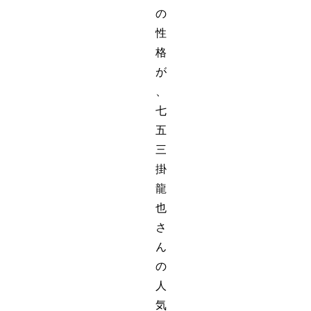
の
性
格
が
、
七
五
三
掛
龍
也
さ
ん
の
人
気