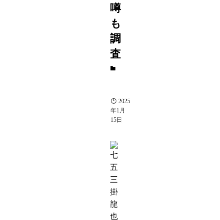
噂
も
調
査
ア
イ
ド
ル
2025
年1月
15日