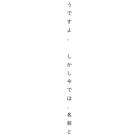
う
で
す
よ
。
し
か
し
今
で
は
、
名
前
と