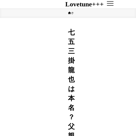
Lovetune+++
ホーム
アイドル
七
五
三
掛
龍
也
は
本
名
？
父
親