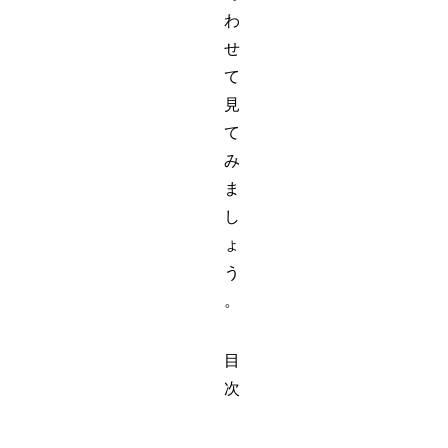
わ
せ
て
見
て
み
ま
し
ょ
う
。
目
次