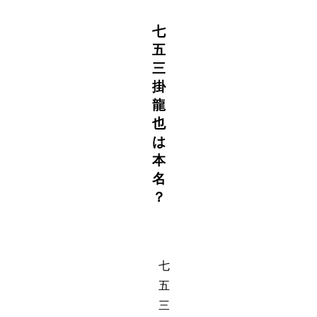
七
五
三
掛
龍
也
は
本
名
？
七
五
三