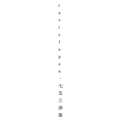
r
a
v
i
s
J
a
p
a
n
・
七
五
三
掛
龍