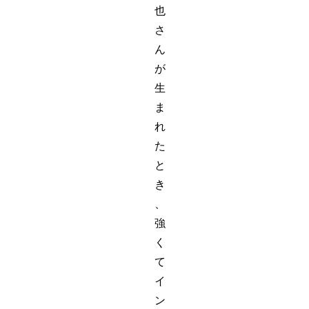
也
さ
ん
が
生
ま
れ
た
と
き
、
強
く
て
イ
ン