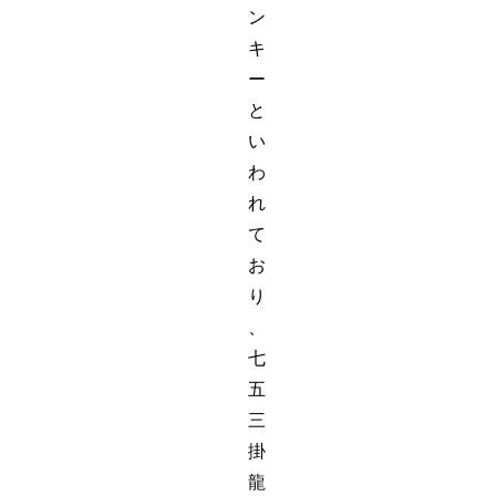
ン
キ
ー
と
い
わ
れ
て
お
り
、
七
五
三
掛
龍