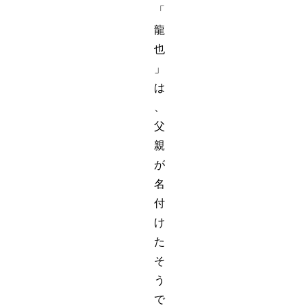
「
龍
也
」
は
、
父
親
が
名
付
け
た
そ
う
で