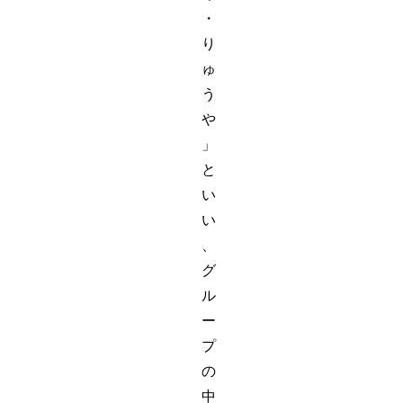
・
り
ゅ
う
や
」
と
い
い
、
グ
ル
ー
プ
の
中