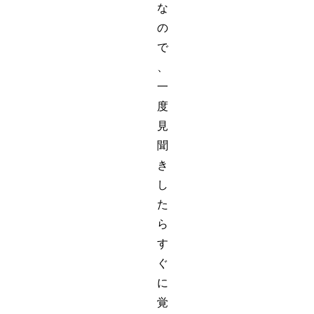
な
の
で
、
一
度
見
聞
き
し
た
ら
す
ぐ
に
覚