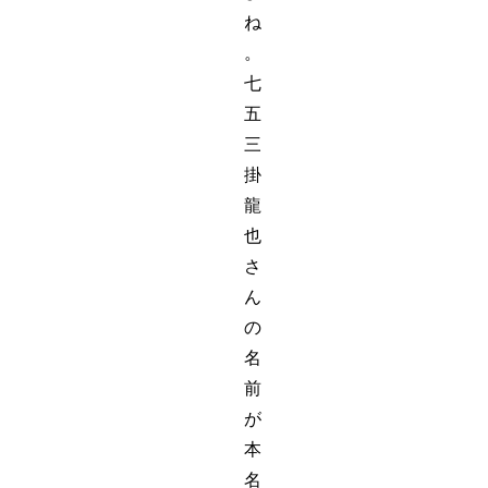
ね
。
七
五
三
掛
龍
也
さ
ん
の
名
前
が
本
名