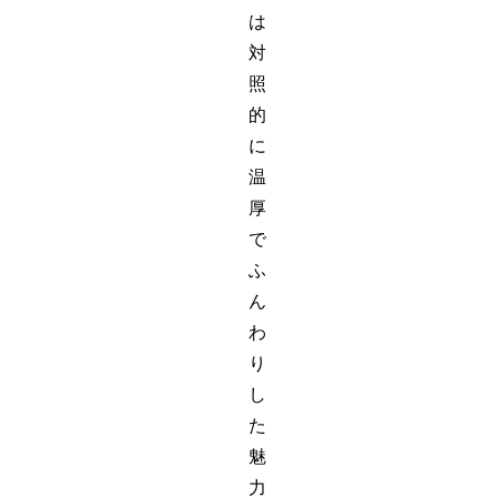
は
対
照
的
に
温
厚
で
ふ
ん
わ
り
し
た
魅
力