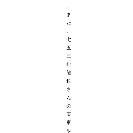
。
ま
た
、
七
五
三
掛
龍
也
さ
ん
の
実
家
や