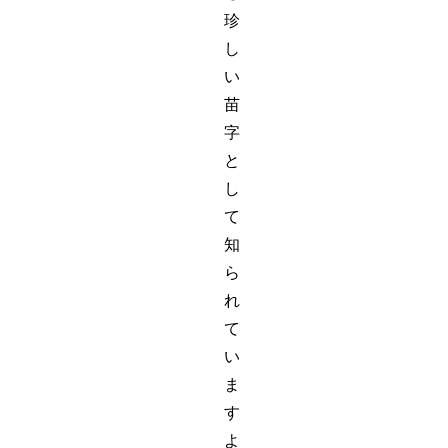
珍
し
い
苗
字
と
し
て
知
ら
れ
て
い
ま
す
よ