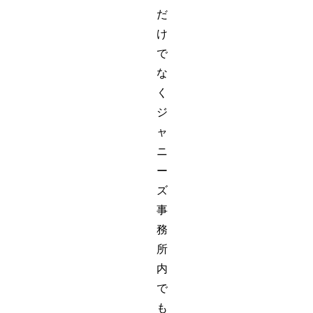
だ
け
で
な
く
ジ
ャ
ニ
ー
ズ
事
務
所
内
で
も