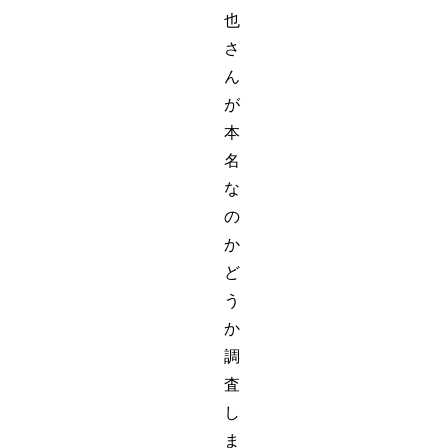
也
さ
ん
が
本
名
な
の
か
ど
う
か
調
査
し
ま