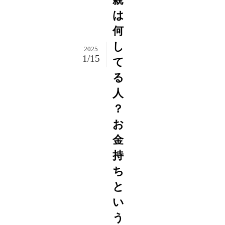
は
何
し
2025
1/15
て
る
人
？
お
金
持
ち
と
い
う