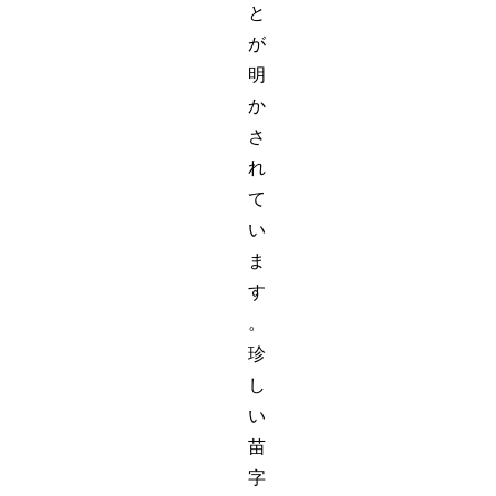
と
が
明
か
さ
れ
て
い
ま
す
。
珍
し
い
苗
字