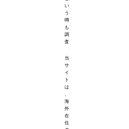
当
サ
イ
ト
は
、
海
外
在
住