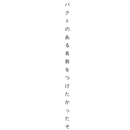
パ
ク
ト
の
あ
る
名
前
を
つ
け
た
か
っ
た
そ