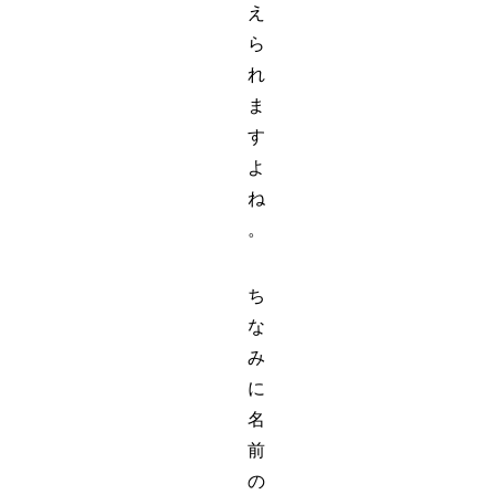
え
ら
れ
ま
す
よ
ね
。
ち
な
み
に
名
前
の