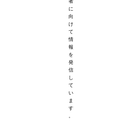
者
に
向
け
て
情
報
を
発
信
し
て
い
ま
す
。