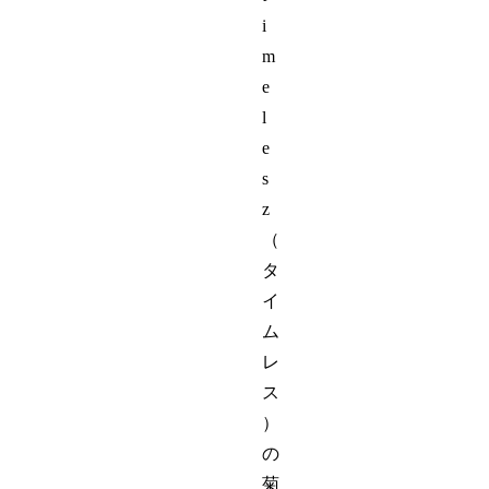
i
m
e
l
e
s
z
（
タ
イ
ム
レ
ス
）
の
菊