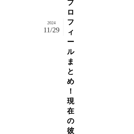
プ
ロ
フ
2024
11/29
ィ
ー
ル
ま
と
め
！
現
在
の
彼