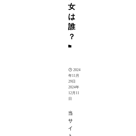
女
は
誰
？
ジ
ャ
ニ
ー
ズ
2024
年11月
29日
2024年
12月11
日
当
サ
イ
ト