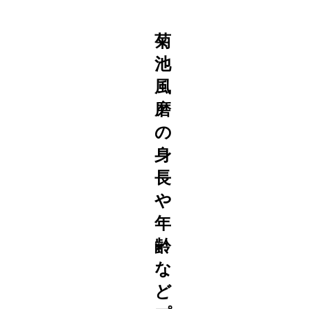
菊
池
風
磨
の
身
長
や
年
齢
な
ど