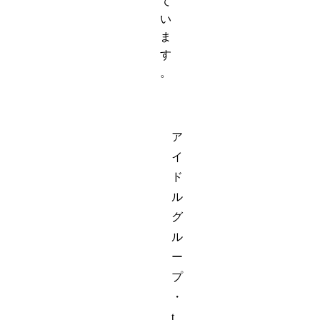
て
い
ま
す
。
ア
イ
ド
ル
グ
ル
ー
プ
・
t