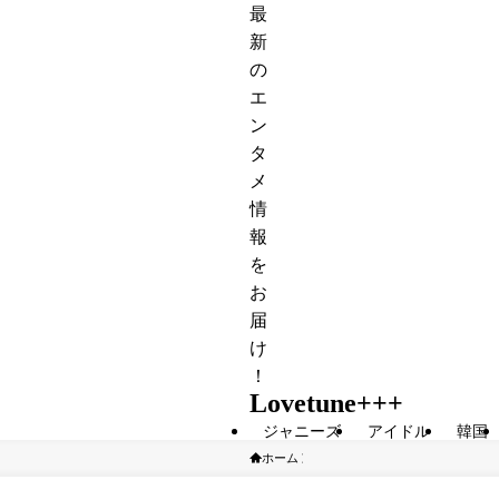
最
新
の
エ
ン
タ
メ
情
報
を
お
届
け
！
Lovetune+++
ジャニーズ
アイドル
韓国
ホーム
ジャニーズ