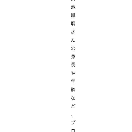
池
風
磨
さ
ん
の
身
長
や
年
齢
な
ど
、
プ
ロ