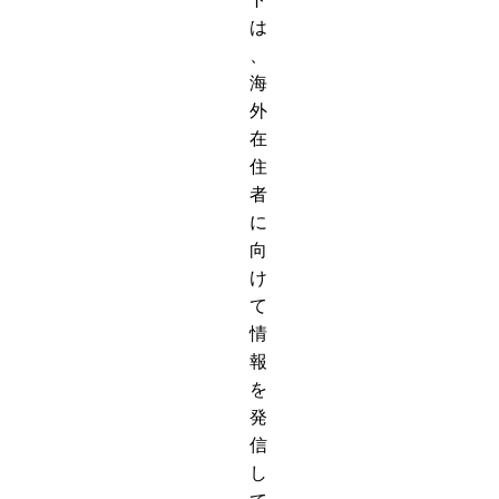
は
、
海
外
在
住
者
に
向
け
て
情
報
を
発
信
し