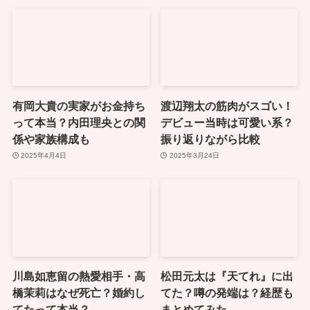
有岡大貴の実家がお金持ち
渡辺翔太の筋肉がスゴい！
って本当？内田理央との関
デビュー当時は可愛い系？
係や家族構成も
振り返りながら比較
2025年4月4日
2025年3月24日
川島如恵留の熱愛相手・高
松田元太は『天てれ』に出
橋茉莉はなぜ死亡？婚約し
てた？噂の発端は？経歴も
てたって本当？
まとめてみた