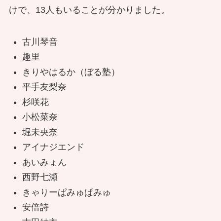
けで、13人もいることが分かりました。
古川琴音
趣里
きりやはるか（ぼる塾）
平手友梨奈
杉咲花
小松菜奈
堀未央奈
アイナジエンド
あいみょん
西野七瀬
きゃりーぱみゅぱみゅ
安倍詩