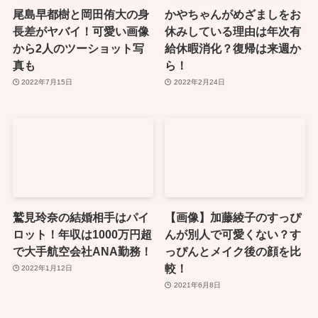
尾島早都樹と岡田侑大の身
かやちゃんがめざましをお
長差がヤバイ！可愛い画像
休みしている理由は年次有
から2人のツーショット写
給休暇消化？復帰は来週か
真も
ら！
2022年7月15日
2022年2月24日
鷲見玲奈の結婚相手はパイ
【画像】加藤綾子のすっぴ
ロット！年収は1000万円超
んが別人で可愛くない？す
で大手航空会社ANA勤務！
っぴんとメイク後の顔を比
較！
2022年1月12日
2021年6月8日