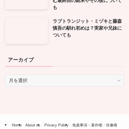
む最終回の結末やその後について
も
ラブトランジット・ミヅキと藤森
慎吾の馴れ初めは？実家や兄妹に
ついても
アーカイブ
ア
ー
カ
イ
ブ
Home
About us
Privacy Policy
免責事項・著作権・肖像権