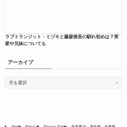
ラブトランジット・ミヅキと藤森慎吾の馴れ初めは？実
家や兄妹についても
アーカイブ
ア
ー
カ
イ
ブ
Home
About us
Privacy Policy
免責事項・著作権・肖像権